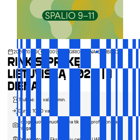
2026-10-09
10:00
ZALGIRIO ARENA
EXHIBITION
RINKIS PREKĘ
LIETUVIŠKĄ 2026 | 1
diena
Trukmė: ~8 val. 00 min.
Durys: 10:00 val.
Fotografuoti/filmuoti galima tik su neprofesionalia
įranga
Organizatorius: Ekspozicijų centras, UAB