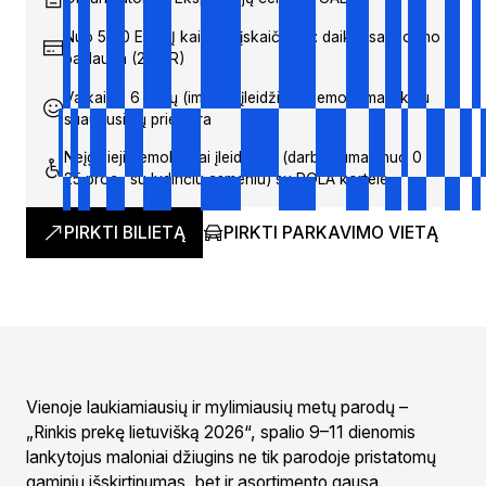
Nuo 5,00 EUR; Į kainą neįskaičiuota: daiktų saugojimo
paslauga (2 EUR)
Vaikai iki 6 metų (imtinai) įleidžiami nemokamai tik su
suaugusiųjų priežiūra
Neįgalieji nemokamai įleidžiami (darbingumas nuo 0 iki
25 proc., su lydinčiu asmeniu) su POLA kortele
PIRKTI BILIETĄ
PIRKTI PARKAVIMO VIETĄ
Vienoje laukiamiausių ir mylimiausių metų parodų –
„Rinkis prekę lietuvišką 2026“, spalio 9–11 dienomis
lankytojus maloniai džiugins ne tik parodoje pristatomų
gaminių išskirtinumas, bet ir asortimento gausa.