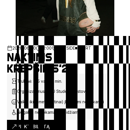
2026-06-20
12:00
OUTSIDE
SPORT
Naktinis
Krepšinis‘26
Trukmė: ~15 val. 00 min.
Organizatorius: KTU Studentų atstovybė
Vaikai iki 6 metų (imtinai) įleidžiami nemokamai
Neįgalieji nemokamai neįleidžiami
PIRKTI BILIETĄ