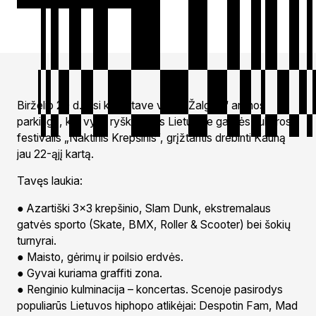
Birželio 20 d. visi keliai tave ves į „Žalgirio“ arenos
parkingą, kur vyks ryškiausias Lietuvoje gatvės kultūros
festivalis „Naktinis Krepšinis“, grįžtantis drebinti Kauną
jau 22-ąjį kartą.
Tavęs laukia:
● Azartiški 3x3 krepšinio, Slam Dunk, ekstremalaus
gatvės sporto (Skate, BMX, Roller & Scooter) bei šokių
turnyrai.
● Maisto, gėrimų ir poilsio erdvės.
● Gyvai kuriama graffiti zona.
● Renginio kulminacija – koncertas. Scenoje pasirodys
populiarūs Lietuvos hiphopo atlikėjai: Despotin Fam, Mad