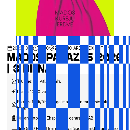
2026-10-11
10:00
ZALGIRIO ARENA
EXHIBITION
MADOS PASAŽAS 2026
| 3 diena
Trukmė: ~6 val. 00 min.
Durys: 10:00 val.
Fotografuoti/filmuoti galima tik su neprofesionalia
įranga
Organizatorius: Ekspozicijų centras, UAB
Nuo 5,00 EUR; Į kainą neįskaičiuota: daiktų saugojimo