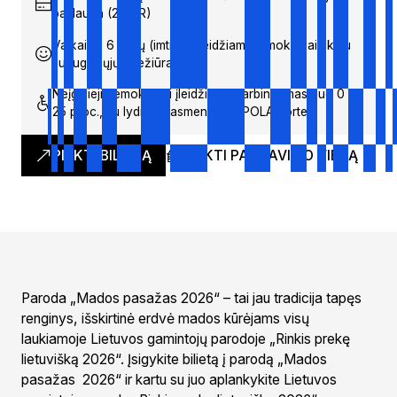
paslauga (2 EUR)
Vaikai iki 6 metų (imtinai) įleidžiami nemokamai tik su
suaugusiųjų priežiūra
Neįgalieji nemokamai įleidžiami (darbingumas nuo 0 iki
25 proc., su lydinčiu asmeniu) su POLA kortele
PIRKTI BILIETĄ
PIRKTI PARKAVIMO VIETĄ
Paroda „Mados pasažas 2026“ – tai jau tradicija tapęs
renginys, išskirtinė erdvė mados kūrėjams visų
laukiamoje Lietuvos gamintojų parodoje „Rinkis prekę
lietuvišką 2026“. Įsigykite bilietą į parodą „Mados
pasažas 2026“ ir kartu su juo aplankykite Lietuvos