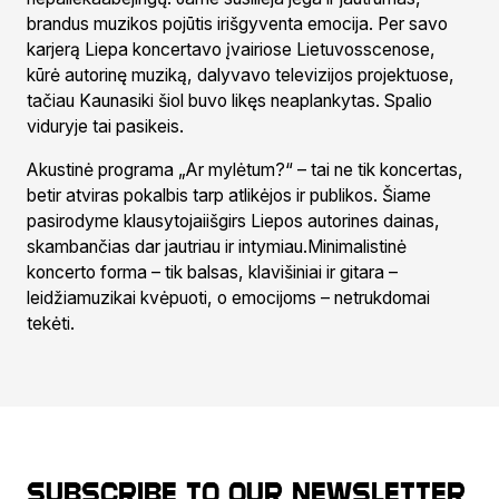
brandus muzikos pojūtis irišgyventa emocija. Per savo
karjerą Liepa koncertavo įvairiose Lietuvosscenose,
kūrė autorinę muziką, dalyvavo televizijos projektuose,
tačiau Kaunasiki šiol buvo likęs neaplankytas. Spalio
viduryje tai pasikeis.
Akustinė programa „Ar mylėtum?“ – tai ne tik koncertas,
betir atviras pokalbis tarp atlikėjos ir publikos. Šiame
pasirodyme klausytojaiišgirs Liepos autorines dainas,
skambančias dar jautriau ir intymiau.Minimalistinė
koncerto forma – tik balsas, klavišiniai ir gitara –
leidžiamuzikai kvėpuoti, o emocijoms – netrukdomai
tekėti.
Subscribe to our newsletter