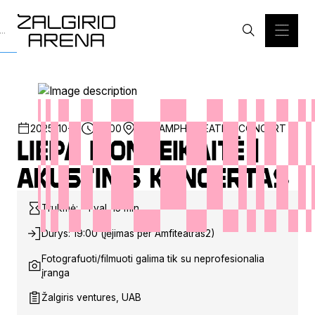
2025-10-17
20:00
SDG AMPHITHEATRE
CONCERT
Liepa Mondeikaitė |
Akustinis koncertas
Trukmė: ~1 val. 15 min.
Durys: 19:00 (įėjimas per Amfiteatras2)
Fotografuoti/filmuoti galima tik su neprofesionalia
įranga
Žalgiris ventures, UAB