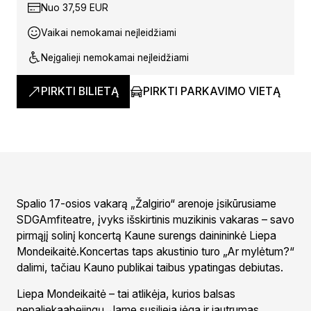
Nuo 37,59 EUR
Vaikai nemokamai neįleidžiami
Neįgalieji nemokamai neįleidžiami
PIRKTI BILIETĄ
PIRKTI PARKAVIMO VIETĄ
Spalio 17-osios vakarą „Žalgirio“ arenoje įsikūrusiame
SDGAmfiteatre, įvyks išskirtinis muzikinis vakaras – savo
pirmąjį solinį koncertą Kaune surengs dainininkė Liepa
Mondeikaitė.Koncertas taps akustinio turo „Ar mylėtum?“
dalimi, tačiau Kauno publikai taibus ypatingas debiutas.
Liepa Mondeikaitė – tai atlikėja, kurios balsas
nepaliekaabejingų. Jame susilieja jėga ir jautrumas,