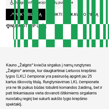
Daugiau informacijos bilietų puslapyje
PIRKTI BILIETĄ
PIRKTI PARKAVIMO VIETĄ
NUOMOTI VIP LOŽĘ
Kauno „Žalgiris“ kviečia sirgalius į namų rungtynes
„Žalgirio“ arenoje, kur daugkartiniai Lietuvos krepšinio
lygos (LKL) čempionai yra pasiruošę apginti jau 25
kartus iškovotą titulą. Rungtyniavimas LKL čempionate
yra ne tik puikus būdas tobulinti komandos žaidimą, bet ir
pati tinkamiausia vieta dovanoti ištikimiems sirgaliams
nuostabų reginį bei sukurti aukšto lygio krepšinio
spektaklį.