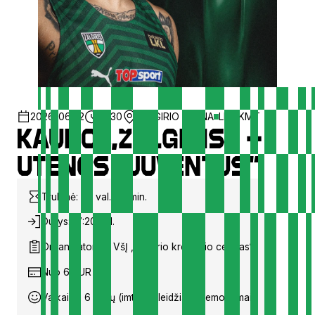
2026-06-12
18:30
ZALGIRIO ARENA
LKL/KMT
Kauno „Žalgiris“ –
Utenos „Juventus“
Trukmė: ~2 val. 00 min.
Durys: 17:20 val.
Organizatorius: VšĮ „Žalgirio krepšinio centras“
Nuo 6 EUR
Vaikai iki 6 metų (imtinai) įleidžiami nemokamai