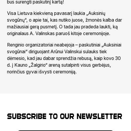
bus surengti paskutinį kartą!
Visa Lietuva kiekvieną pavasarį laukia „Auksinių
svogūnų“, o apie tai, kas nutiko juose, žmonės kalba dar
mažiausiai gerą pusmetį. O tada jau pradeda laukti, ką
originalaus A. Valinskas paruoš kitoje ceremonijoje.
Renginio organizatoriai neabejoja – paskutiniai „Auksiniai
svogūnai“ diriguojant Arūnui Valinskui sulauks tiek
dėmesio, kad jau dabar sprendžia rebusą, kaip kovo 30
d. į Kauno „Žalgirio“ areną sutalpinti visus gerbėjus,
norinčius gyvai išvysti ceremoniją.
Subscribe to our newsletter