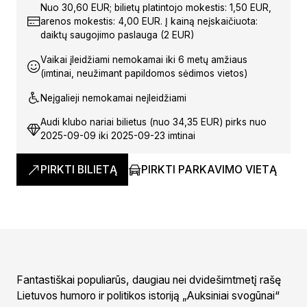
Nuo 30,60 EUR; bilietų platintojo mokestis: 1,50 EUR,
arenos mokestis: 4,00 EUR. Į kainą neįskaičiuota:
daiktų saugojimo paslauga (2 EUR)
Vaikai įleidžiami nemokamai iki 6 metų amžiaus
(imtinai, neužimant papildomos sėdimos vietos)
Neįgalieji nemokamai neįleidžiami
Audi klubo nariai bilietus (nuo 34,35 EUR) pirks nuo
2025-09-09 iki 2025-09-23 imtinai
PIRKTI BILIETĄ
PIRKTI PARKAVIMO VIETĄ
Fantastiškai populiarūs, daugiau nei dvidešimtmetį rašę
Lietuvos humoro ir politikos istoriją „Auksiniai svogūnai“