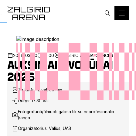
2026-03-30
19:00
ZALGIRIO ARENA
CONCERT
Auksiniai svogūnai
2026
Trukmė: ~2 val. 30 min.
Durys: 17:30 val.
Fotografuoti/filmuoti galima tik su neprofesionalia
įranga
Organizatorius: Valius, UAB