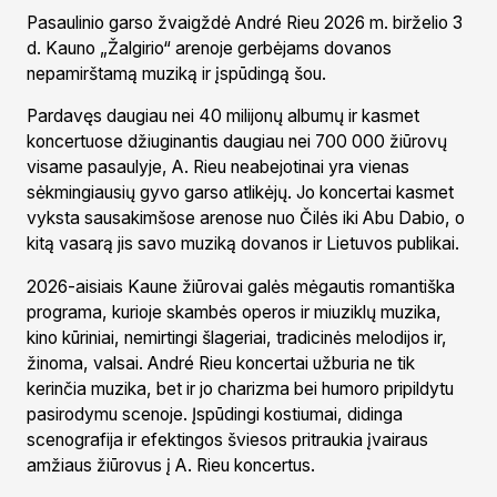
Pasaulinio garso žvaigždė André Rieu 2026 m. birželio 3
d. Kauno „Žalgirio“ arenoje gerbėjams dovanos
nepamirštamą muziką ir įspūdingą šou.
Pardavęs daugiau nei 40 milijonų albumų ir kasmet
koncertuose džiuginantis daugiau nei 700 000 žiūrovų
visame pasaulyje, A. Rieu neabejotinai yra vienas
sėkmingiausių gyvo garso atlikėjų. Jo koncertai kasmet
vyksta sausakimšose arenose nuo Čilės iki Abu Dabio, o
kitą vasarą jis savo muziką dovanos ir Lietuvos publikai.
2026-aisiais Kaune žiūrovai galės mėgautis romantiška
programa, kurioje skambės operos ir miuziklų muzika,
kino kūriniai, nemirtingi šlageriai, tradicinės melodijos ir,
žinoma, valsai. André Rieu koncertai užburia ne tik
kerinčia muzika, bet ir jo charizma bei humoro pripildytu
pasirodymu scenoje. Įspūdingi kostiumai, didinga
scenografija ir efektingos šviesos pritraukia įvairaus
amžiaus žiūrovus į A. Rieu koncertus.