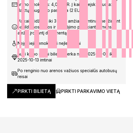
arenos mokestis: 4,00 EUR. Į kainą neįskaičiuota:
daiktų saugojimo paslauga (2 EUR)
Vaikai įleidžiami iki 3 metų amžiaus (imtinai, neužimant
papildomos vietos ir prie įėjimo pateikiant asmens
amžių įrodantį dokumentą)
Neįgalieji nemokamai neįleidžiami
Audi klubo nariai bilietus perka nuo 2025-10-08 iki
2025-10-13 imtinai
Po renginio nuo arenos važiuos specialūs autobusų
reisai
PIRKTI BILIETĄ
PIRKTI PARKAVIMO VIETĄ