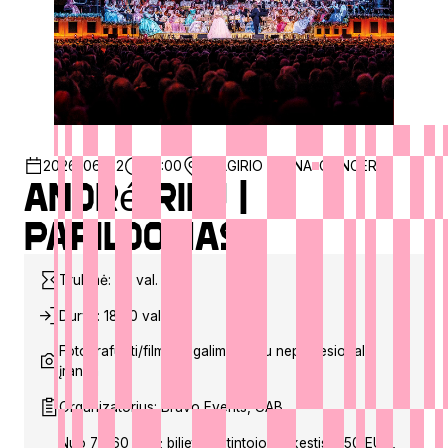
2026-06-02
20:00
ZALGIRIO ARENA
CONCERT
André Rieu |
Papildomas
Trukmė: ~2 val.
Durys: 18:30 val.
Fotografuoti/filmuoti galima tik su neprofesionalia
įranga
Organizatorius: Bravo Events, UAB
Nuo 79,60 EUR; bilietų platintojo mokestis: 1,50 EUR,