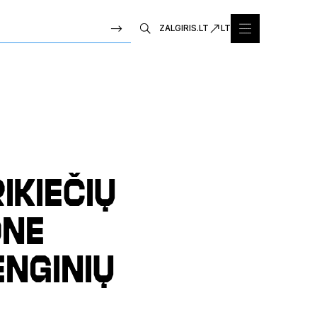
ZALGIRIS.LT
LT
ikiečių
one
enginių