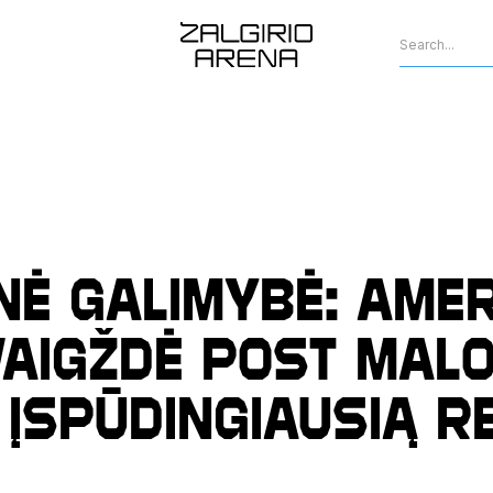
nė galimybė: amer
aigždė Post Mal
 įspūdingiausią r