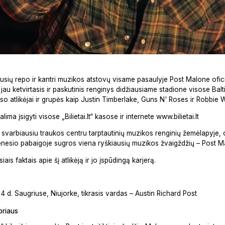
ausių repo ir kantri muzikos atstovų visame pasaulyje Post Malone ofici
au ketvirtasis ir paskutinis renginys didžiausiame stadione visose Balti
so atlikėjai ir grupės kaip Justin Timberlake, Guns N' Roses ir Robbie W
ima įsigyti visose „Bilietai.lt“ kasose ir internete www.bilietai.lt
svarbiausiu traukos centru tarptautinių muzikos renginių žemėlapyje, o
nesio pabaigoje sugros viena ryškiausių muzikos žvaigždžių – Post M
ais faktais apie šį atlikėją ir jo įspūdingą karjerą.
4 d. Saugriuse, Niujorke, tikrasis vardas – Austin Richard Post
oriaus