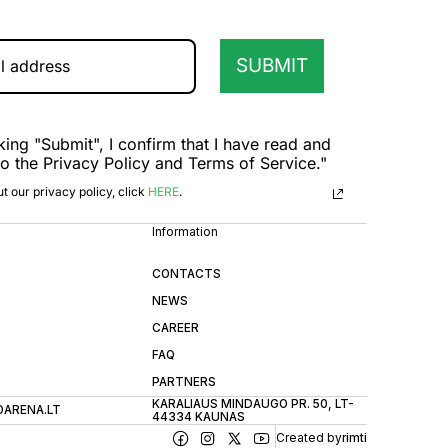
SUBMIT
king "Submit", I confirm that I have read and
to the Privacy Policy and Terms of Service."
t our privacy policy, click
HERE
.
Information
CONTACTS
NEWS
CAREER
FAQ
PARTNERS
KARALIAUS MINDAUGO PR. 50, LT-
OARENA.LT
44334 KAUNAS
Created by
rimti