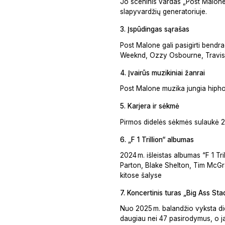
Jo sceninis vardas „Post Malone“
slapyvardžių generatoriuje.
3. Įspūdingas sąrašas
Post Malone gali pasigirti bend
Weeknd, Ozzy Osbourne, Travis 
4. Įvairūs muzikiniai žanrai
Post Malone muzika jungia hiphopą
5. Karjera ir sėkmė
Pirmos didelės sėkmės sulaukė 201
6. „F 1 Trillion“ albumas
2024 m. išleistas albumas “F 1 Tri
Parton, Blake Shelton, Tim McGra
kitose šalyse
7. Koncertinis turas „Big Ass St
Nuo 2025 m. balandžio vyksta did
daugiau nei 47 pasirodymus, o jau