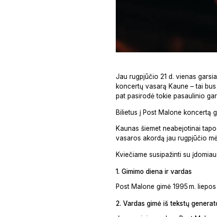
Jau rugpjūčio 21 d. vienas garsi
koncertų vasarą Kaune – tai bus j
pat pasirodė tokie pasaulinio gar
Bilietus į Post Malone koncertą gal
Kaunas šiemet neabejotinai tapo 
vasaros akordą jau rugpjūčio mė
Kviečiame susipažinti su įdomiausi
1. Gimimo diena ir vardas
Post Malone gimė 1995 m. liepos 
2. Vardas gimė iš tekstų generat