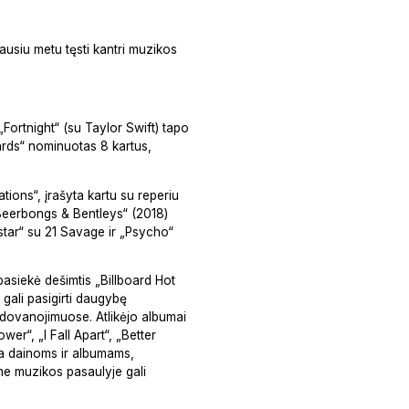
iausiu metu tęsti kantri muzikos
„Fortnight“ (su Taylor Swift) tapo
ards“ nominuotas 8 kartus,
tions“, įrašyta kartu su reperiu
 „Beerbongs & Bentleys“ (2018)
tar“ su 21 Savage ir „Psycho“
pasiekė dešimtis „Billboard Hot
 gali pasigirti daugybę
dovanojimuose. Atlikėjo albumai
wer“, „I Fall Apart“, „Better
kia dainoms ir albumams,
me muzikos pasaulyje gali