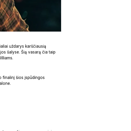
aliai uždarys karščiausią
jos šalyse. Šią vasarą čia taip
illiams.
 finalinį šios įspūdingos
alone.