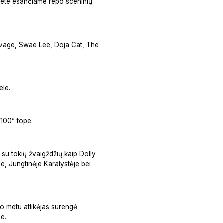
ernete esančiame repo sceninių
Savage, Swae Lee, Doja Cat, The
ele.
 100” tope.
ą, su tokių žvaigždžių kaip Dolly
e, Jungtinėje Karalystėje bei
io metu atlikėjas surengė
ne.