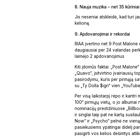
8. Nauja muzika – net 35 kūriniai
Jis neseniai atskleidė, kad turi 
kelionę.
9. Apdovanojimai ir rekordai
RIAA įvertino net 9 Post Malone d
daugiausiai per 24 valandas perk
laimėjo 2 apdovanojimus
Kiti įdomūs faktai: „Post Malone“
„Quavo“, įsitvirtino įvairiausių 
pasirodymu, kuris per pirmąją s
su „Ty Dolla $ign“ vien „YouTube“
Per visą laikotarpį repo ir kantr
100“ pirmųjų vietų, o jo albumai 
nominacijų prestižiniuose „Bill
ir singlai taip pat ne kartą susil
Now“ ir „Psycho“ pelnė ne vieną d
pasiekusiems ypatingai didelį pa
pasigirti vos kelios dešimtys atlik