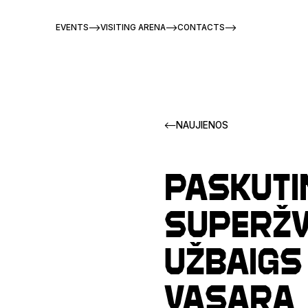
EVENTS
VISITING ARENA
CONTACTS
NAUJIENOS
Paskuti
superžv
užbaigs
vasarą