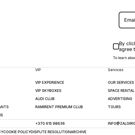
By clic
agree 
To learn abou
VIP
Services
VIP EXPERIENCE
OUR SERVICES
VIP SKYBOXES
SPACE RENTAL
AUDI CLUB
ADVERTISING
ANTS
RAMIRENT PREMIUM CLUB
TOURS
NS
+370 615 98636
INFO@ZALGIRI
CY
COOKIE POLICY
DISPUTE RESOLUTION
ARCHIVE