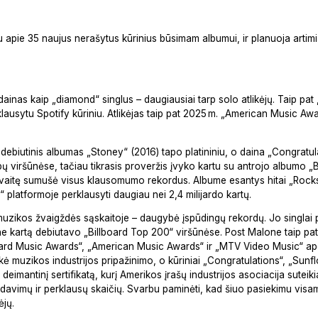
jau apie 35 naujus nerašytus kūrinius būsimam albumui, ir planuoja artim
ainas kaip „diamond“ singlus – daugiausiai tarp solo atlikėjų. Taip pat 
lausytu Spotify kūriniu. Atlikėjas taip pat 2025 m. „American Music Aw
 debiutinis albumas „Stoney“ (2016) tapo platininiu, o daina „Congratula
topų viršūnėse, tačiau tikrasis proveržis įvyko kartu su antrojo albumo
avaitę sumušė visus klausomumo rekordus. Albume esantys hitai „Rocks
 platformoje perklausyti daugiau nei 2,4 milijardo kartų.
i muzikos žvaigždės sąskaitoje – daugybė įspūdingų rekordų. Jo singlai 
ne kartą debiutavo „Billboard Top 200“ viršūnėse. Post Malone taip pat
board Music Awards“, „American Music Awards“ ir „MTV Video Music“ ap
aukė muzikos industrijos pripažinimo, o kūriniai „Congratulations“, „Sunflo
eimantinį sertifikatą, kurį Amerikos įrašų industrijos asociacija sutei
rdavimų ir perklausų skaičių. Svarbu paminėti, kad šiuo pasiekimu visa
ėjų.