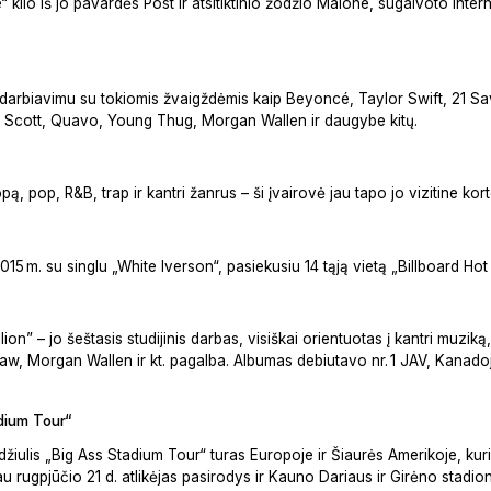
 kilo iš jo pavardės Post ir atsitiktinio žodžio Malone, sugalvoto int
radarbiavimu su tokiomis žvaigždėmis kaip Beyoncé, Taylor Swift, 21 
Scott, Quavo, Young Thug, Morgan Wallen ir daugybe kitų.
, pop, R&B, trap ir kantri žanrus – ši įvairovė jau tapo jo vizitine kort
5 m. su singlu „White Iverson“, pasiekusiu 14 tąją vietą „Billboard Hot
llion” – jo šeštasis studijinis darbas, visiškai orientuotas į kantri muzik
w, Morgan Wallen ir kt. pagalba. Albumas debiutavo nr. 1 JAV, Kanadoj
adium Tour“
žiulis „Big Ass Stadium Tour“ turas Europoje ir Šiaurės Amerikoje, kur
 rugpjūčio 21 d. atlikėjas pasirodys ir Kauno Dariaus ir Girėno stadio