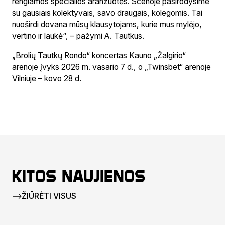
rengiamos specialios aranžuotės. Scenoje pasirodysime
su gausiais kolektyvais, savo draugais, kolegomis. Tai
nuoširdi dovana mūsų klausytojams, kurie mus mylėjo,
vertino ir laukė“, – pažymi A. Tautkus.
„Brolių Tautkų Rondo“ koncertas Kauno „Žalgirio“
arenoje įvyks 2026 m. vasario 7 d., o „Twinsbet“ arenoje
Vilniuje – kovo 28 d.
Kitos naujienos
ŽIŪRĖTI VISUS