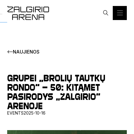
NAUJIENOS
Grupei „Brolių Tautkų
Rondo“ – 50: kitąmet
pasirodys „Žalgirio“
arenoje
EVENTS
2025-10-16