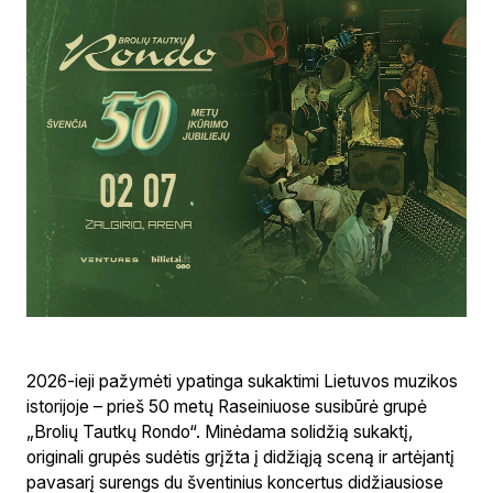
2026-ieji pažymėti ypatinga sukaktimi Lietuvos muzikos
istorijoje – prieš 50 metų Raseiniuose susibūrė grupė
„Brolių Tautkų Rondo“. Minėdama solidžią sukaktį,
originali grupės sudėtis grįžta į didžiąją sceną ir artėjantį
pavasarį surengs du šventinius koncertus didžiausiose