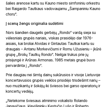
šalies arenose kartu su Kauno miesto simfoniniu orkestru
bei Raigardo Tautkaus vadovaujamu „Šampaniniu Kauno
choru“.
Į sceną žengs originalia sudėtimi
Nors šiandien daugelis gerbėjų „Rondo“ vardą sieja su
vėlesniais grupės nariais, viskas prasidėjo dar 1976-
aisiais, kai broliai Alvidas ir Gintautas Tautkai kartu su
draugais – Antanu Morkevičiumi ir Romu Užusieniu – įkūrė
grupę „Brolių Tautkų Rondo“. Neilgai trukus prie jų
prisijungė ir Arūnas Armonas. 1985 metais grupė buvo
pervardinta į „Rondo“.
Prie daugiau nei šimtą dainų sukūrusios ir visoje Lietuvoje
koncertavusios grupės veiklos prisidėjo trisdešimt narių –
nuo muzikantų ir šokėjų iki šviesos bei garso operatorių ir
koncertų vedėjų.
„Netekome šviesaus atminimo vokalisto Rolando
Janavičiaus, klavišininkų Kęstučio Lušo ir Roberto