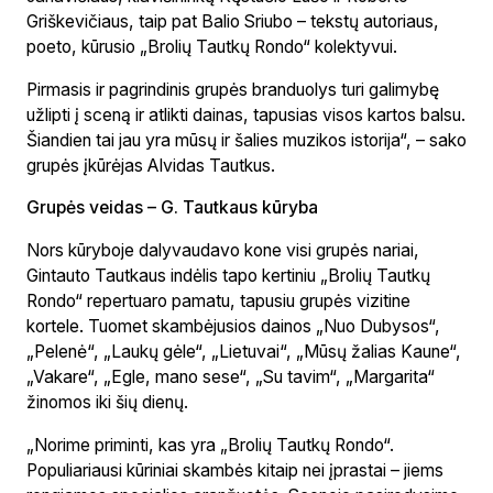
Griškevičiaus, taip pat Balio Sriubo – tekstų autoriaus,
poeto, kūrusio „Brolių Tautkų Rondo“ kolektyvui.
Pirmasis ir pagrindinis grupės branduolys turi galimybę
užlipti į sceną ir atlikti dainas, tapusias visos kartos balsu.
Šiandien tai jau yra mūsų ir šalies muzikos istorija“, – sako
grupės įkūrėjas Alvidas Tautkus.
Grupės veidas – G. Tautkaus kūryba
Nors kūryboje dalyvaudavo kone visi grupės nariai,
Gintauto Tautkaus indėlis tapo kertiniu „Brolių Tautkų
Rondo“ repertuaro pamatu, tapusiu grupės vizitine
kortele. Tuomet skambėjusios dainos „Nuo Dubysos“,
„Pelenė“, „Laukų gėle“, „Lietuvai“, „Mūsų žalias Kaune“,
„Vakare“, „Egle, mano sese“, „Su tavim“, „Margarita“
žinomos iki šių dienų.
„Norime priminti, kas yra „Brolių Tautkų Rondo“.
Populiariausi kūriniai skambės kitaip nei įprastai – jiems