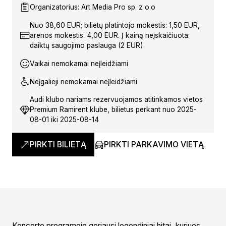
Organizatorius: Art Media Pro sp. z o.o
Nuo 38,60 EUR; bilietų platintojo mokestis: 1,50 EUR,
arenos mokestis: 4,00 EUR. Į kainą neįskaičiuota:
daiktų saugojimo paslauga (2 EUR)
Vaikai nemokamai neįleidžiami
Neįgalieji nemokamai neįleidžiami
Audi klubo nariams rezervuojamos atitinkamos vietos
Premium Ramirent klube, bilietus perkant nuo 2025-
08-01 iki 2025-08-14
PIRKTI BILIETĄ
PIRKTI PARKAVIMO VIETĄ
Koncerto programoje geriausi legendiniai hitai, kuriuos