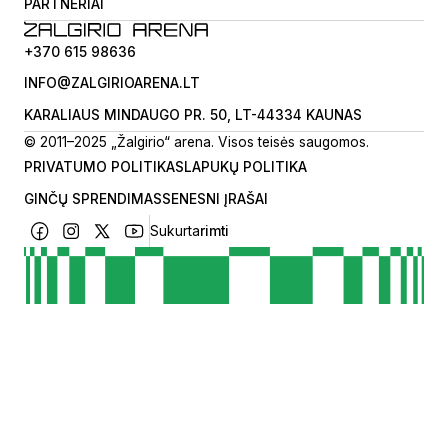
PARTNERIAI
+370 615 98636
INFO@ZALGIRIOARENA.LT
KARALIAUS MINDAUGO PR. 50, LT-44334 KAUNAS
© 2011–2025 „Žalgirio“ arena. Visos teisės saugomos.
PRIVATUMO POLITIKA
SLAPUKŲ POLITIKA
GINČŲ SPRENDIMAS
SENESNI ĮRAŠAI
Sukurta
rimti