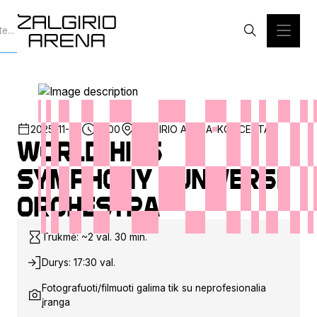
2025-11-26
19:00
ŽALGIRIO ARENA
KONCERTAS
World Hits
Symphony | Universe
Orchestra
Trukmė: ~2 val. 30 min.
Durys: 17:30 val.
Fotografuoti/filmuoti galima tik su neprofesionalia
įranga