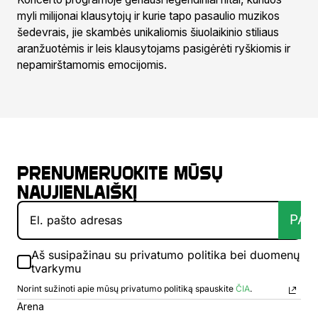
myli milijonai klausytojų ir kurie tapo pasaulio muzikos
šedevrais, jie skambės unikaliomis šiuolaikinio stiliaus
aranžuotėmis ir leis klausytojams pasigėrėti ryškiomis ir
nepamirštamomis emocijomis.
Prenumeruokite mūsų
naujienlaiškį
PAT
Aš susipažinau su privatumo politika bei duomenų
tvarkymu
Norint sužinoti apie mūsų privatumo politiką spauskite
ČIA
.
Arena