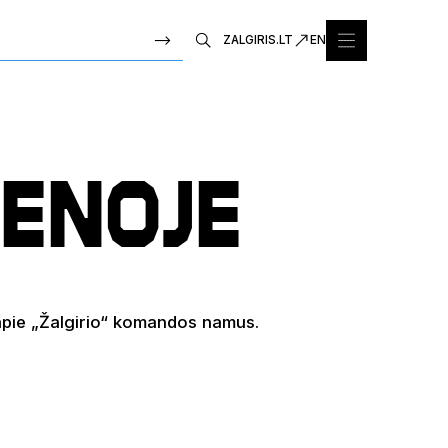
ZALGIRIS.LT
EN
enoje
 apie „Žalgirio“ komandos namus.