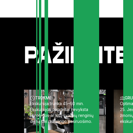
Pažinkite
TRUKMĖ
GRU
Ekskursija trunka 45–60 min.
Optima
Ekskursijos paprastai nevyksta
25. Je
Eurolygos ar kitų svarbių renginių
žmonių,
dieną dėl reikalingo pasiruošimo.
ekskurs