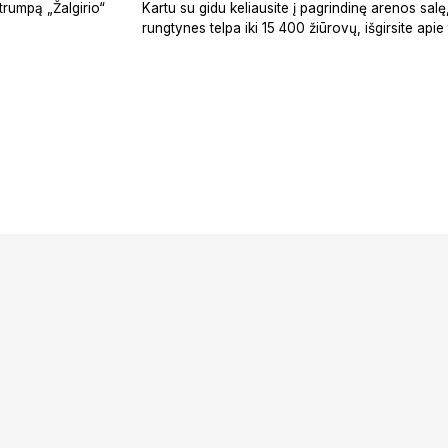
Kartu su gidu keliausite į pagrindinę arenos salę
 trumpą „Žalgirio“
rungtynes telpa iki 15 400 žiūrovų, išgirsite api