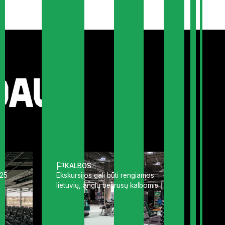
idaus
KALBOS
 25
Ekskursijos gali būti rengiamos
lietuvių, anglų bei rusų kalbomis.