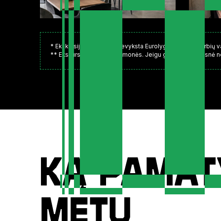
* Ekskursijos paprastai nevyksta Eurolygos ar kitų svarbių 
** Ekskursijoje telpa 25 žmonės. Jeigu grupė yra didesnė ne
Ką pamat
metu