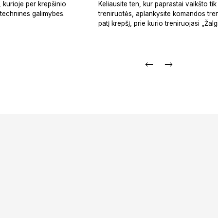
, kurioje per krepšinio
Keliausite ten, kur paprastai vaikšto tik
e technines galimybes.
treniruotės, aplankysite komandos treni
patį krepšį, prie kurio treniruojasi „Ž