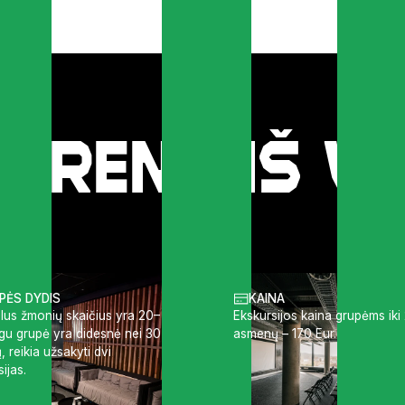
 areną iš v
PĖS DYDIS
KAINA
lus žmonių skaičius yra 20–
Ekskursijos kaina grupėms iki
igu grupė yra didesnė nei 30
asmenų – 170 Eur.
 reikia užsakyti dvi
ijas.