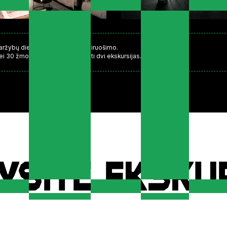
varžybų dieną dėl reikalingo pasiruošimo.
i 30 žmonių, reikalinga užsakyti dvi ekskursijas.
ysite eksku