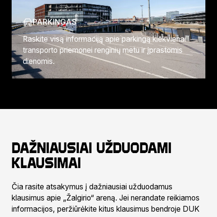
PARKINGAS
Raskite visą informaciją apie parkingą kiekvienai
transporto priemonei renginių metu ir įprastomis
dienomis.
Dažniausiai užduodami
klausimai
Čia rasite atsakymus į dažniausiai užduodamus
klausimus apie „Žalgirio“ areną. Jei nerandate reikiamos
informacijos, peržiūrėkite kitus klausimus bendroje DUK