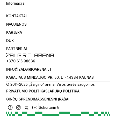
Informacija
KONTAKTAI
NAUJIENOS
KARJERA
DUK
PARTNERIAI
+370 615 98636
INFO@ZALGIRIOARENA.LT
KARALIAUS MINDAUGO PR. 50, LT-44334 KAUNAS
© 2011–2025 „Žalgirio“ arena. Visos teisės saugomos.
PRIVATUMO POLITIKA
SLAPUKŲ POLITIKA
GINČŲ SPRENDIMAS
SENESNI ĮRAŠAI
Sukurta
rimti