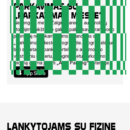
Parkavimas su
„Parkavimas mIESTE“
Ne renginių metu „Žalgirio“ arenos automobilių
stovėjimo aikštelėje galima palikti savo transporto
priemonę nemokamai trims valandoms su
„Parkavimas Mieste“ programėle. Programėlė turi
būti susieta su banko kortele bei automobilio
valstybiniu numeriu. Renginių metu parkavimo
leidimą galima įsigyti
„ADC Parking“
sistemoje.
Lankytojams su fizine