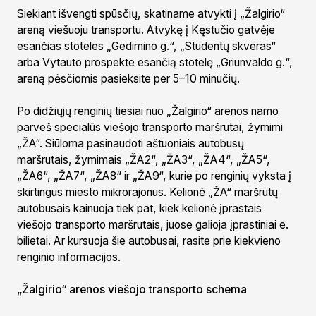
Siekiant išvengti spūsčių, skatiname atvykti į „Žalgirio“
areną viešuoju transportu. Atvykę į Kęstučio gatvėje
esančias stoteles „Gedimino g.“, „Studentų skveras“
arba Vytauto prospekte esančią stotelę „Griunvaldo g.“,
areną pėsčiomis pasieksite per 5–10 minučių.
Po didžiųjų renginių tiesiai nuo „Žalgirio“ arenos namo
parveš specialūs viešojo transporto maršrutai, žymimi
„ŽA“. Siūloma pasinaudoti aštuoniais autobusų
maršrutais, žymimais „ŽA2“, „ŽA3“, „ŽA4“, „ŽA5“,
„ŽA6“, „ŽA7“, „ŽA8“ ir „ŽA9“, kurie po renginių vyksta į
skirtingus miesto mikrorajonus. Kelionė „ŽA“ maršrutų
autobusais kainuoja tiek pat, kiek kelionė įprastais
viešojo transporto maršrutais, juose galioja įprastiniai e.
bilietai. Ar kursuoja šie autobusai, rasite prie kiekvieno
renginio informacijos.
„Žalgirio“ arenos viešojo transporto schema