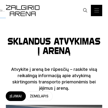
Sklandus atvykimas
į areną
Atvykite į areną be rūpesčių – raskite visą
reikalingą informaciją apie atvykimą
skirtingomis transporto priemonėmis bei
įėjimus į areną.
ĮĖJIMAI
ŽEMĖLAPIS