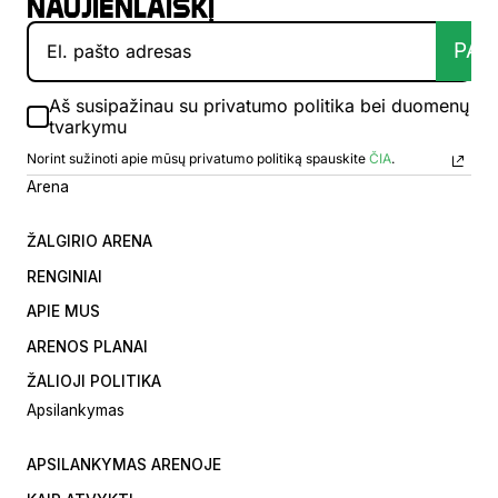
naujienlaiškį
PAT
Aš susipažinau su privatumo politika bei duomenų
tvarkymu
Norint sužinoti apie mūsų privatumo politiką spauskite
ČIA
.
Arena
ŽALGIRIO ARENA
RENGINIAI
APIE MUS
ARENOS PLANAI
ŽALIOJI POLITIKA
Apsilankymas
APSILANKYMAS ARENOJE