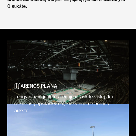
0 aukšte.
ATRASKITE DAUGIAU
ARENOS PLANAI
Lengvai naviguokite arenoje ir raskite viską, ko
reikia jūsų apsilankymui, kiekviename arenos
aukšte.