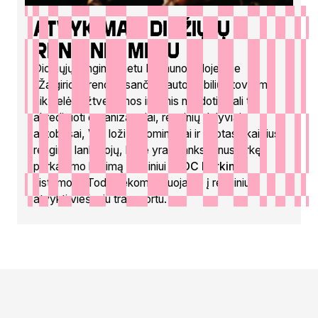
Atvykimas didžiųjų
renginių metu
Didžiųjų renginių metu Nemuno saloje prie
„Žalgirio“ arenos esančios automobilių stovėjimo
aikštelės užtveriamos ir jomis naudotis gali tik
akredituoti organizatoriai, renginių dalyviai,
autobusai, VIP ložių nuomininkai ir ribotas skaičius
renginių lankytojų, kurie yra iš anksto nusipirkę
parkavimo leidimą renginiui
„ADC Parking“
sistemoje. Todėl rekomenduojame į renginius
atvykti viešuoju transportu.