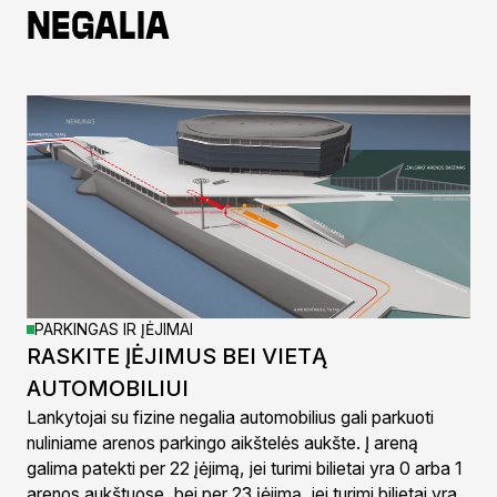
negalia
PARKINGAS IR ĮĖJIMAI
RASKITE ĮĖJIMUS BEI VIETĄ
AUTOMOBILIUI
Lankytojai su fizine negalia automobilius gali parkuoti
nuliniame arenos parkingo aikštelės aukšte. Į areną
galima patekti per 22 įėjimą, jei turimi bilietai yra 0 arba 1
arenos aukštuose, bei per 23 įėjimą, jei turimi bilietai yra