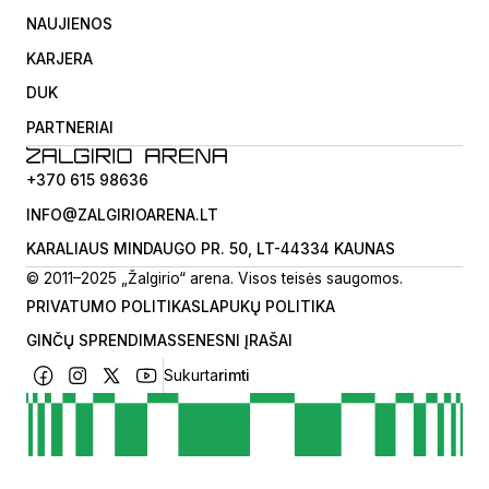
NAUJIENOS
KARJERA
DUK
PARTNERIAI
+370 615 98636
INFO@ZALGIRIOARENA.LT
KARALIAUS MINDAUGO PR. 50, LT-44334 KAUNAS
© 2011–2025 „Žalgirio“ arena. Visos teisės saugomos.
PRIVATUMO POLITIKA
SLAPUKŲ POLITIKA
GINČŲ SPRENDIMAS
SENESNI ĮRAŠAI
Sukurta
rimti