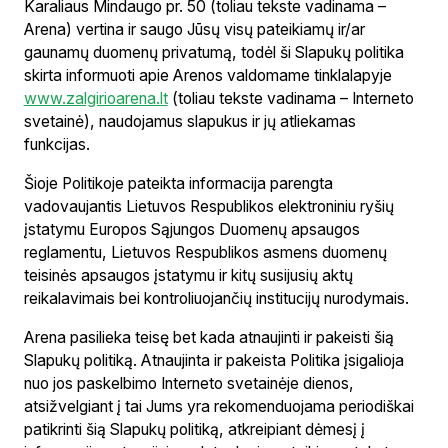
Karaliaus Mindaugo pr. 50 (toliau tekste vadinama –
Arena) vertina ir saugo Jūsų visų pateikiamų ir/ar
gaunamų duomenų privatumą, todėl ši Slapukų politika
skirta informuoti apie Arenos valdomame tinklalapyje
www.zalgirioarena.lt
(toliau tekste vadinama – Interneto
svetainė), naudojamus slapukus ir jų atliekamas
funkcijas.
Šioje Politikoje pateikta informacija parengta
vadovaujantis Lietuvos Respublikos elektroniniu ryšių
įstatymu Europos Sąjungos Duomenų apsaugos
reglamentu, Lietuvos Respublikos asmens duomenų
teisinės apsaugos įstatymu ir kitų susijusių aktų
reikalavimais bei kontroliuojančių institucijų nurodymais.
Arena pasilieka teisę bet kada atnaujinti ir pakeisti šią
Slapukų politiką. Atnaujinta ir pakeista Politika įsigalioja
nuo jos paskelbimo Interneto svetainėje dienos,
atsižvelgiant į tai Jums yra rekomenduojama periodiškai
patikrinti šią Slapukų politiką, atkreipiant dėmesį į