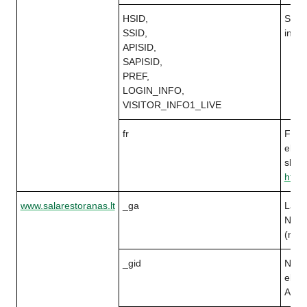
HSID,
Slapu
SSID,
infor
APISID,
SAPISID,
PREF,
LOGIN_INFO,
VISITOR_INFO1_LIVE
fr
Faceb
elges
slap
https
www.salarestoranas.lt
_ga
Lanky
Naudo
(naud
_gid
Naudo
elges
Analy