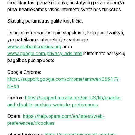
modifikuotas, panaikinti buvę nustatymų parametrai ir/ar
pilnai neatliekamos visos Interneto svetainės funkcijos.
Slapukų parametrus galite keisti čia.
Daugiau informacijos apie slapukus ir, kaip juos tvarkyti,
yra pateikiama internetinėje svetainėje
www.allaboutcookies.org
arba
www.google.com/privacy_ads.html
ir interneto naršyklių
pagalbos puslapiuose:
Google Chrome:
https://support.google.com/chrome/answer/95647?
hl=en
Firefox:
https://support.mozilla.org/en-US/kb/enable-
and-disable-cookies-website-preferences
Opera:
https://help.opera.com/en/latest/web-
preferences/#cookies
Internet Explorer:
https://support.microsoft.com/en-