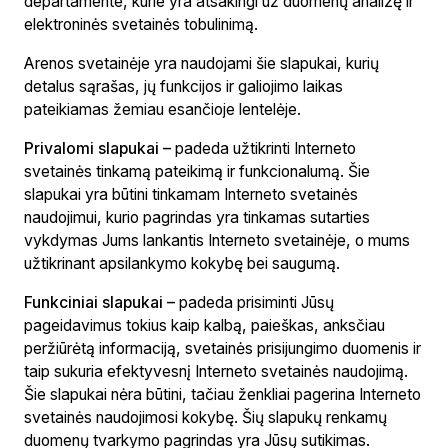
departamente, kurie yra atsakingi už duomenų analizę ir
elektroninės svetainės tobulinimą.
Arenos svetainėje yra naudojami šie slapukai, kurių
detalus sąrašas, jų funkcijos ir galiojimo laikas
pateikiamas žemiau esančioje lentelėje.
Privalomi
slapukai –
padeda užtikrinti Interneto
svetainės tinkamą pateikimą ir funkcionalumą. Šie
slapukai yra būtini tinkamam Interneto svetainės
naudojimui, kurio pagrindas yra tinkamas sutarties
vykdymas Jums lankantis Interneto svetainėje, o mums
užtikrinant apsilankymo kokybę bei saugumą.
Funkciniai slapukai –
padeda prisiminti Jūsų
pageidavimus tokius kaip kalbą, paieškas, anksčiau
peržiūrėtą informaciją, svetainės prisijungimo duomenis ir
taip sukuria efektyvesnį Interneto svetainės naudojimą.
Šie slapukai nėra būtini, tačiau ženkliai pagerina Interneto
svetainės naudojimosi kokybę. Šių slapukų renkamų
duomenų tvarkymo pagrindas yra Jūsų sutikimas.