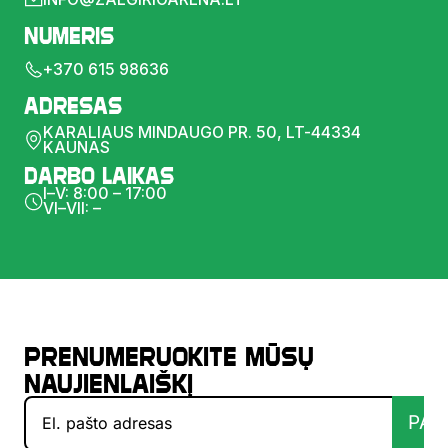
Numeris
+370 615 98636
Adresas
KARALIAUS MINDAUGO PR. 50, LT-44334
KAUNAS
Darbo laikas
I–V: 8:00 – 17:00
VI–VII: –
Prenumeruokite mūsų
naujienlaiškį
PAT