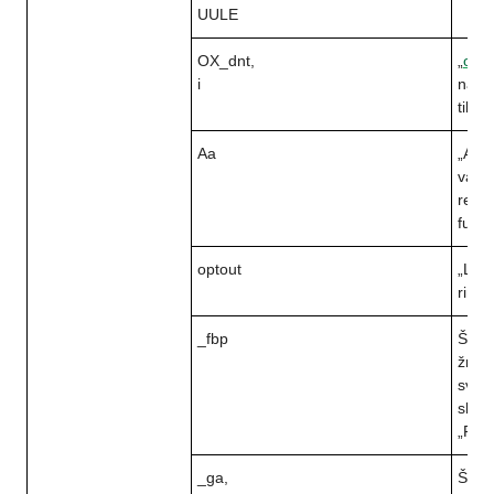
UULE
OX_dnt,
„
open
i
naudo
tiksla
Aa
„Agg
valdy
rekla
funkc
optout
„Live
rinko
_fbp
Šis s
žmon
sveta
skait
„Fac
_ga,
Šis s