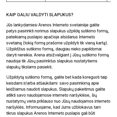
KAIP GALIU VALDYTI SLAPUKUS?
Jūs lankydamiesi Arenos Interneto svetainėje galite
patys pasirinkti norimus slapukus užpildę sutikimo formą,
pateikiamą puslapio apačioje atsidarius Interneto
svetainę (tokią formą prašome užpildyti tik vieną kartą).
Užpildžius sutikimo formą, daugiau nieko papildomai
daryti nereikia. Arena atsižvelgiant į Jūsų sutikimo formą
naudoja tik Jūsų pasirinktus slapukus nustatytiems
slapukų tikslams pasiekti.
Užpildytą sutikimo formą, galite bet kada koreguoti taip
keisdami ir/arba atšaukdami savo pasirinkimą apie
leidžiamus naudoti slapukus. Slapukų pakeitimus galite
atlikti savo naudojamose interneto naršyklėse, šių
nustatymų vieta priklauso nuo Jūsų naudojamos interneto
naršyklės. Informuojame, kad Jums užblokavus tam
tikrus slapukus Arenos Interneto puslapis gali būti