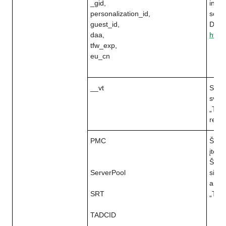
_gid,
integ
personalization_id,
socia
guest_id,
Daugi
daa,
https
tfw_exp,
eu_cn
__vt
Susie
sveta
„Trip
rekl
PMC
Šis s
įterp
Šį sl
ServerPool
siekd
ant s
SRT
„Trip
TADCID