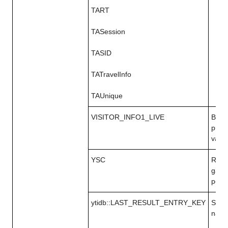
TART
TASession
TASID
TATravelInfo
TAUnique
VISITOR_INFO1_LIVE
Bando
pusla
vaizd
YSC
Regis
galim
perži
ytidb::LAST_RESULT_ENTRY_KEY
Saug
naudo