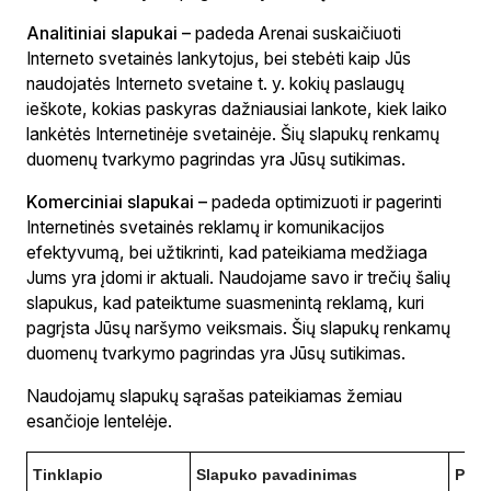
Analitiniai slapukai –
padeda Arenai suskaičiuoti
Interneto svetainės lankytojus, bei stebėti kaip Jūs
naudojatės Interneto svetaine t. y. kokių paslaugų
ieškote, kokias paskyras dažniausiai lankote, kiek laiko
lankėtės Internetinėje svetainėje. Šių slapukų renkamų
duomenų tvarkymo pagrindas yra Jūsų sutikimas.
Komerciniai slapukai –
padeda optimizuoti ir pagerinti
Internetinės svetainės reklamų ir komunikacijos
efektyvumą, bei užtikrinti, kad pateikiama medžiaga
Jums yra įdomi ir aktuali. Naudojame savo ir trečių šalių
slapukus, kad pateiktume suasmenintą reklamą, kuri
pagrįsta Jūsų naršymo veiksmais. Šių slapukų renkamų
duomenų tvarkymo pagrindas yra Jūsų sutikimas.
Naudojamų slapukų sąrašas pateikiamas žemiau
esančioje lentelėje.
Tinklapio
Slapuko pavadinimas
Paski