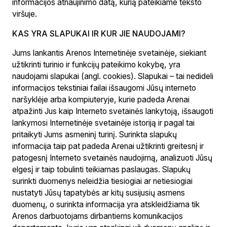
informacijos atnaujinimo datą, kurią pateikiame teksto
viršuje.
KAS YRA SLAPUKAI IR KUR JIE NAUDOJAMI?
Jums lankantis Arenos Internetinėje svetainėje, siekiant
užtikrinti turinio ir funkcijų pateikimo kokybę, yra
naudojami slapukai (angl. cookies). Slapukai – tai nedideli
informacijos tekstiniai failai išsaugomi Jūsų interneto
naršyklėje arba kompiuteryje, kurie padeda Arenai
atpažinti Jus kaip Interneto svetainės lankytoją, išsaugoti
lankymosi Internetinėje svetainėje istoriją ir pagal tai
pritaikyti Jums asmeninį turinį. Surinkta slapukų
informacija taip pat padeda Arenai užtikrinti greitesnį ir
patogesnį Interneto svetainės naudojimą, analizuoti Jūsų
elgesį ir taip tobulinti teikiamas paslaugas. Slapukų
surinkti duomenys neleidžia tiesiogiai ar netiesiogiai
nustatyti Jūsų tapatybės ar kitų susijusių asmens
duomenų, o surinkta informacija yra atskleidžiama tik
Arenos darbuotojams dirbantiems komunikacijos