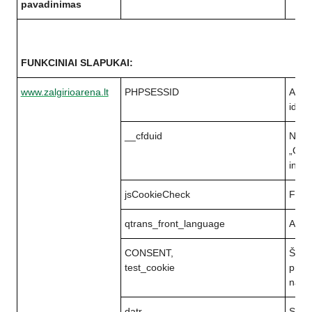
pavadinimas
FUNKCINIAI SLAPUKAI:
www.zalgirioarena.lt
PHPSESSID
Asmen
identi
__cfduid
Nusta
„Clou
inter
jsCookieCheck
Fiksu
qtrans_front_language
Atsak
CONSENT,
Šį sl
test_cookie
prikl
naršy
datr,
Slap