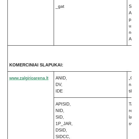
_gat
Slap
Analy
padid
užti
nesuk
Analy
KOMERCINIAI SLAPUKAI:
www.zalgirioarena.lt
ANID,
„Goo
DV,
naudo
IDE
tiksla
APISID,
Tai y
NID,
rekla
SID,
lanky
1P_JAR,
sveta
DSID,
SIDCC,