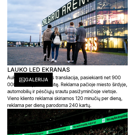
LAUKO LED EKRANAS
Aukščiausios kokybės transliacija, pasiekianti net 900
GALERIJA
000 žiūrovų per savaitę. Reklama pačioje miesto širdyje,
automobilių ir pėsčiųjų srautu pasižyminčioje vietoje.
Vieno kliento reklamai skiriamos 120 minučių per dieną,
reklama per dieną parodoma 240 kartų.