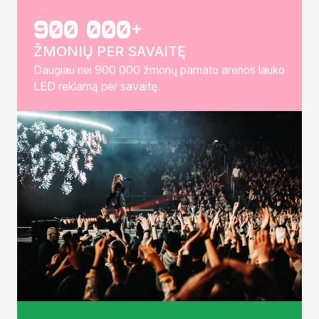
900 000+
ŽMONIŲ PER SAVAITĘ
Daugiau nei 900 000 žmonų pamato arenos lauko
LED reklamą per savaitę.