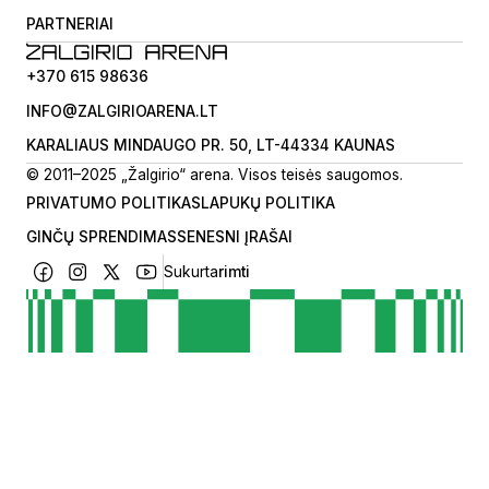
PARTNERIAI
+370 615 98636
INFO@ZALGIRIOARENA.LT
KARALIAUS MINDAUGO PR. 50, LT-44334 KAUNAS
© 2011–2025 „Žalgirio“ arena. Visos teisės saugomos.
PRIVATUMO POLITIKA
SLAPUKŲ POLITIKA
GINČŲ SPRENDIMAS
SENESNI ĮRAŠAI
Sukurta
rimti