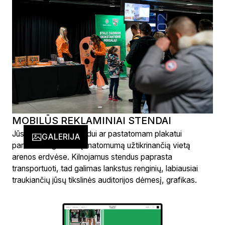
MOBILŪS REKLAMINIAI STENDAI
Jūsų kilnojamam stendui ar pastatomam plakatui
GALERIJA
parinksime geriausią matomumą užtikrinančią vietą
arenos erdvėse. Kilnojamus stendus paprasta
transportuoti, tad galimas lankstus renginių, labiausiai
traukiančių jūsų tikslinės auditorijos dėmesį, grafikas.