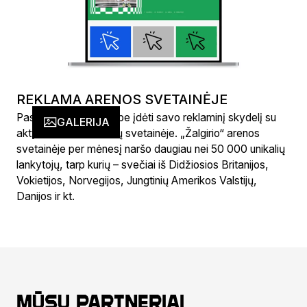
REKLAMA ARENOS SVETAINĖJE
Pasinaudokite galimybe įdėti savo reklaminį skydelį su
GALERIJA
aktyvia nuoroda mūsų svetainėje. „Žalgirio“ arenos
svetainėje per mėnesį naršo daugiau nei 50 000 unikalių
lankytojų, tarp kurių – svečiai iš Didžiosios Britanijos,
Vokietijos, Norvegijos, Jungtinių Amerikos Valstijų,
Danijos ir kt.
Mūsų partneriai