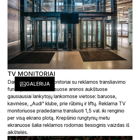
TV MONITORIAI
Daugiau nei 70 TV monitoriai su reklamos transliavimo
GALERIJA
funkcija sumontuoti visuose arenos aukštuose
gausiausiai lankytojų lankomose vietose: baruose,
kavinėse, „Audi“ klube, prie rūbinių ir liftų. Reklama TV
monitoriuose pradedama transliuoti 1,5 val. iki renginio
per visą ekrano plotą. Krepšinio rungtynių metu
ekranuose šalia reklamos rodomas tiesioginis vaizdas iš
aikštelės.