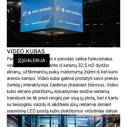
VIDEO KUBAS
Per krepšinio rungtynes ir parodas veikia funkcionalus
GALERIJA
video kubas, susidedantis iš keturių 32,5 m2 dydžio
ekranų, užtikrinančių puikų matomumą žiūrint iš bet kurio
arenos kampo. Video kube galima pristatyti savo prekės
ženklą į interaktyvius žaidimus įtraukiant žiūrovus. Video
kubo ekrano plokštumų išskaidymas leidžia reklamą
transliuoti ne tik prieš renginį per visą jų plotą, bet ir kartu
su tiesioginiu vaizdu iš aikštelės jūsų reklamai skiriant
siauresnę LED juostą kubo plokštumos viršutinėje dalyje.