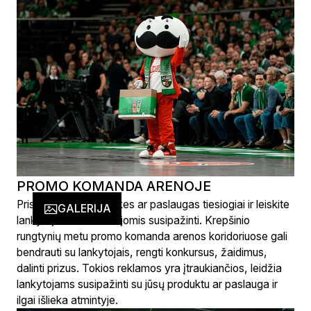
PROMO KOMANDA ARENOJE
Pristatykite savo prekes ar paslaugas tiesiogiai ir leiskite
GALERIJA
lankytojams iškart su jomis susipažinti. Krepšinio
rungtynių metu promo komanda arenos koridoriuose gali
bendrauti su lankytojais, rengti konkursus, žaidimus,
dalinti prizus. Tokios reklamos yra įtraukiančios, leidžia
lankytojams susipažinti su jūsų produktu ar paslauga ir
ilgai išlieka atmintyje.