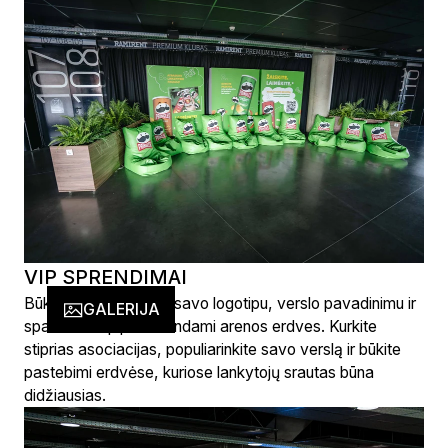
VIP SPRENDIMAI
Būkite nuolat matomi savo logotipu, verslo pavadinimu ir
GALERIJA
spalvomis apipavidalindami arenos erdves. Kurkite
stiprias asociacijas, populiarinkite savo verslą ir būkite
pastebimi erdvėse, kuriose lankytojų srautas būna
didžiausias.