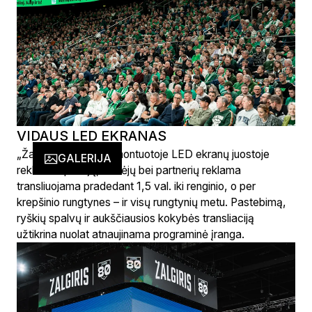
VIDAUS LED EKRANAS
„Žalgirio“ arenoje sumontuotoje LED ekranų juostoje
GALERIJA
reklamos pirkėjų, rėmėjų bei partnerių reklama
transliuojama pradedant 1,5 val. iki renginio, o per
krepšinio rungtynes – ir visų rungtynių metu. Pastebimą,
ryškių spalvų ir aukščiausios kokybės transliaciją
užtikrina nuolat atnaujinama programinė įranga.