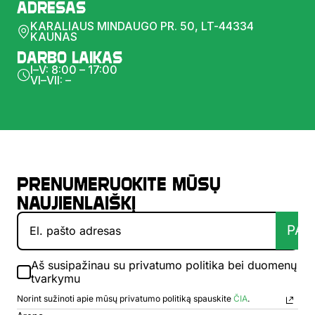
Adresas
KARALIAUS MINDAUGO PR. 50, LT-44334
KAUNAS
Darbo laikas
I–V: 8:00 – 17:00
VI–VII: –
Prenumeruokite mūsų
naujienlaiškį
PAT
Aš susipažinau su privatumo politika bei duomenų
tvarkymu
Norint sužinoti apie mūsų privatumo politiką spauskite
ČIA
.