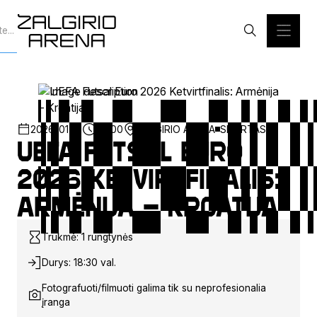
2026-01-31
20:00
ŽALGIRIO ARENA
SPORTAS
UEFA Futsal Euro
2026 Ketvirtfinalis:
Armėnija – Kroatija
Trukmė: 1 rungtynės
Durys: 18:30 val.
Fotografuoti/filmuoti galima tik su neprofesionalia
įranga