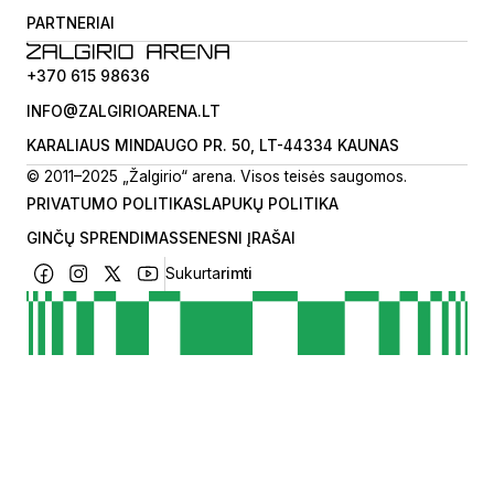
PARTNERIAI
+370 615 98636
INFO@ZALGIRIOARENA.LT
KARALIAUS MINDAUGO PR. 50, LT-44334 KAUNAS
© 2011–2025 „Žalgirio“ arena. Visos teisės saugomos.
PRIVATUMO POLITIKA
SLAPUKŲ POLITIKA
GINČŲ SPRENDIMAS
SENESNI ĮRAŠAI
Sukurta
rimti