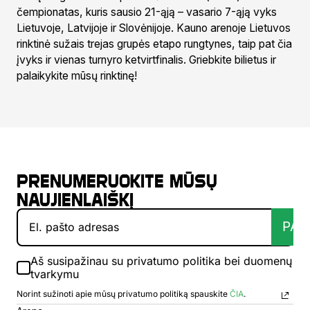
čempionatas, kuris sausio 21-ąją – vasario 7-ąją vyks
Lietuvoje, Latvijoje ir Slovėnijoje. Kauno arenoje Lietuvos
rinktinė sužais trejas grupės etapo rungtynes, taip pat čia
įvyks ir vienas turnyro ketvirtfinalis. Griebkite bilietus ir
palaikykite mūsų rinktinę!
Prenumeruokite mūsų
naujienlaiškį
PAT
Aš susipažinau su privatumo politika bei duomenų
tvarkymu
Norint sužinoti apie mūsų privatumo politiką spauskite
ČIA
.