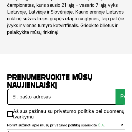
čempionatas, kuris sausio 21-ąją – vasario 7-ąją vyks
Lietuvoje, Latvijoje ir Slovėnijoje. Kauno arenoje Lietuvos
rinktinė sužais trejas grupės etapo rungtynes, taip pat čia
įvyks ir vienas turnyro ketvirtfinalis. Griebkite bilietus ir
palaikykite mūsų rinktinę!
Prenumeruokite mūsų
naujienlaiškį
PAT
Aš susipažinau su privatumo politika bei duomenų
tvarkymu
Norint sužinoti apie mūsų privatumo politiką spauskite
ČIA
.