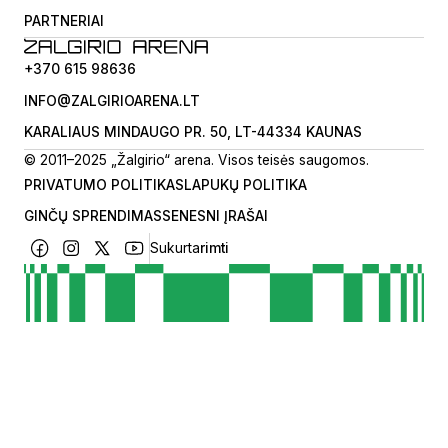
PARTNERIAI
+370 615 98636
INFO@ZALGIRIOARENA.LT
KARALIAUS MINDAUGO PR. 50, LT-44334 KAUNAS
© 2011–2025 „Žalgirio“ arena. Visos teisės saugomos.
PRIVATUMO POLITIKA
SLAPUKŲ POLITIKA
GINČŲ SPRENDIMAS
SENESNI ĮRAŠAI
Sukurta
rimti