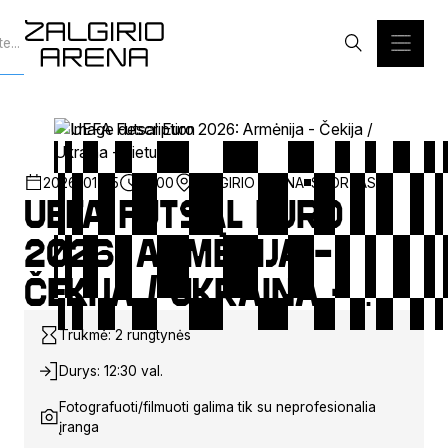
2026-01-25
14:00
ŽALGIRIO ARENA
SPORTAS
UEFA Futsal Euro
2026: Armėnija -
Čekija / Ukraina -
Lietuva
Trukmė: 2 rungtynės
Durys: 12:30 val.
Fotografuoti/filmuoti galima tik su neprofesionalia
įranga