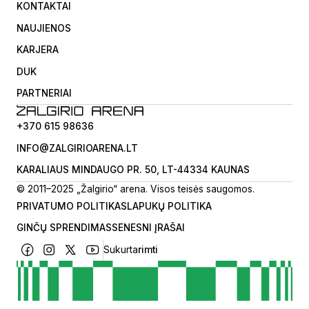
KONTAKTAI
NAUJIENOS
KARJERA
DUK
PARTNERIAI
+370 615 98636
INFO@ZALGIRIOARENA.LT
KARALIAUS MINDAUGO PR. 50, LT-44334 KAUNAS
© 2011–2025 „Žalgirio“ arena. Visos teisės saugomos.
PRIVATUMO POLITIKA
SLAPUKŲ POLITIKA
GINČŲ SPRENDIMAS
SENESNI ĮRAŠAI
Sukurta
rimti