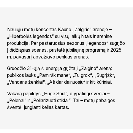
Naujųjų metų koncertas Kauno „Žalgirio“ arenoje –
„Hiperbolės legendos“ su visų laikų hitais ir arenine
produkcija. Per pastaruosius sezonus „legendos“ sugrįžo
į didžiąsias scenas, pristatė jubiliejinę programą ir 2025
m. pavasarį apvažiavo penkias arenas.
Gruodžio 31-ąją ši energija grįžta į „Žalgirio“ areną:
publikos lauks „Pamiršk mane“, „Tu grok“, „Sugrįžk“,
„Vandens ženklai“, „Aš dar dainuosiu“ ir kiti kūriniai.
Vakarą papildys „Huge Soul“, o ypatingi svečiai –
„Pelenai“ ir „Poliarizuoti stiklai“. Tai – metų pabaigos
šventė, jungianti kelias kartas.