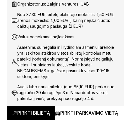
Organizatorius: Žalgiris Ventures, UAB
Nuo 37,30 EUR; bilietų platintojo mokestis: 1,50 EUR,
arenos mokestis: 4,00 EUR. Į kainą neįskaičiuota:
daiktų saugojimo paslauga (2 EUR)
Vaikai nemokamai neįleidžiami
Asmenims su negalia ir 1 lydinčiam asmeniui arenoje
yra išskirtos atskiros vietos (bilietų kontrolės metu
pateikti įrodantį dokumentą). Norint įsigyti neįgaliųjų
vietas, į nuolaidos laukelį įveskite kodą:
NEIGALIESIEMS ir galėsite pasirinkti vietas 110–115
sektorių priekyje.
Audi klubo nariai bilietus (nuo 85,10 EUR) perka nuo
rugpjūčio 20 iki rugsėjo 3 d. Neparduotos vietos
patenka į viešą prekybą nuo rugsėjo 4 d.
PIRKTI BILIETĄ
PIRKTI PARKAVIMO VIETĄ