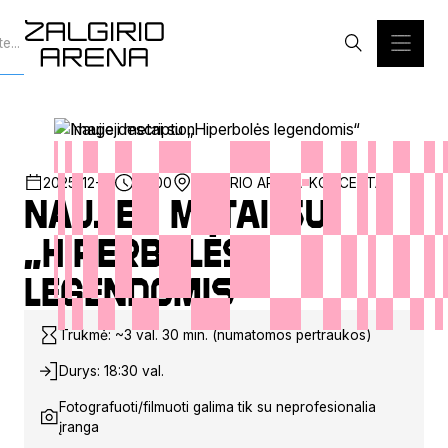
2025-12-31
20:00
ŽALGIRIO ARENA
KONCERTAS
Naujieji metai su
„Hiperbolės
legendomis“
Trukmė: ~3 val. 30 min. (numatomos pertraukos)
Durys: 18:30 val.
Fotografuoti/filmuoti galima tik su neprofesionalia
įranga