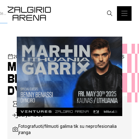
2025-05-30
20:00
ŽALGIRIO ARENA
KONCERTAS
Martin Garrix x
Benny Benassi x
Dynoro
Trukmė: ~4 val. 00 min.
Durys: 18:00
Fotografuoti/filmuoti galima tik su neprofesionalia
įranga