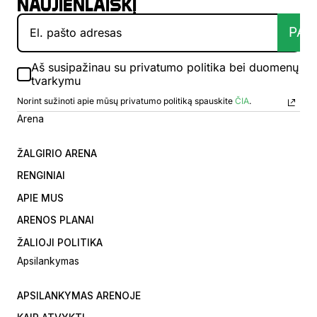
naujienlaiškį
PAT
Aš susipažinau su privatumo politika bei duomenų
tvarkymu
Norint sužinoti apie mūsų privatumo politiką spauskite
ČIA
.
Arena
ŽALGIRIO ARENA
RENGINIAI
APIE MUS
ARENOS PLANAI
ŽALIOJI POLITIKA
Apsilankymas
APSILANKYMAS ARENOJE