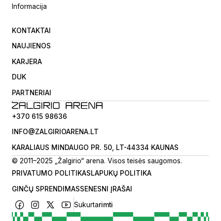
Informacija
KONTAKTAI
NAUJIENOS
KARJERA
DUK
PARTNERIAI
+370 615 98636
INFO@ZALGIRIOARENA.LT
KARALIAUS MINDAUGO PR. 50, LT-44334 KAUNAS
© 2011–2025 „Žalgirio“ arena. Visos teisės saugomos.
PRIVATUMO POLITIKA
SLAPUKŲ POLITIKA
GINČŲ SPRENDIMAS
SENESNI ĮRAŠAI
Sukurta
rimti