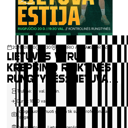
2026-08-20
19:30
ŽALGIRIO ARENA
SPORTAS
Lietuvos vyrų
krepšinio rinktinės
rungtynės: Lietuva –
Estija
Trukmė: ~2 val. 00 min.
Durys: 18:00 val.
Fotografuoti/filmuoti galima tik su neprofesionalia
įranga
Organizatorius: „Lietuvos krepšinis“