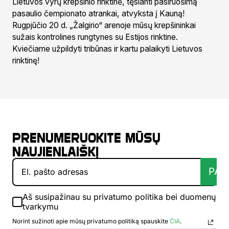
Lietuvos vyrų krepšinio rinktinė, tęsianti pasiruošimą
pasaulio čempionato atrankai, atvyksta į Kauną!
Rugpjūčio 20 d. „Žalgirio“ arenoje mūsų krepšininkai
sužais kontrolines rungtynes su Estijos rinktine.
Kviečiame užpildyti tribūnas ir kartu palaikyti Lietuvos
rinktinę!
Prenumeruokite mūsų
naujienlaiškį
PAT
Aš susipažinau su privatumo politika bei duomenų
tvarkymu
Norint sužinoti apie mūsų privatumo politiką spauskite
ČIA
.