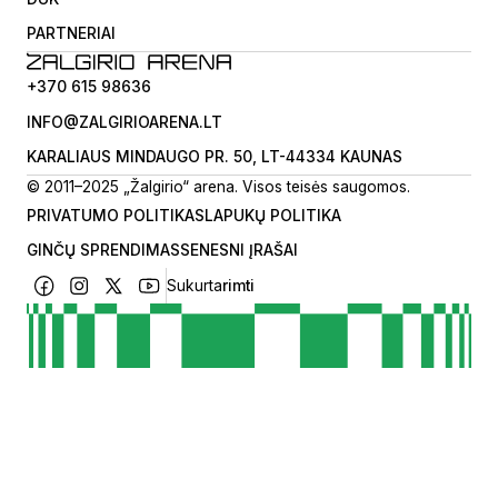
PARTNERIAI
+370 615 98636
INFO@ZALGIRIOARENA.LT
KARALIAUS MINDAUGO PR. 50, LT-44334 KAUNAS
© 2011–2025 „Žalgirio“ arena. Visos teisės saugomos.
PRIVATUMO POLITIKA
SLAPUKŲ POLITIKA
GINČŲ SPRENDIMAS
SENESNI ĮRAŠAI
Sukurta
rimti