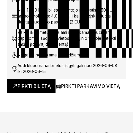
Nuo 13,90 EUR; bilietų platintojo mokestis: 1,50 EUR,
arenos mokestis: 4,00 EUR. Į kainą neįskaičiuota:
daiktų saugojimo paslauga (2 EUR)
Vaikai iki 6 metų įleidžiami nemokamai neužimant
papildomos sėdimos vietos (renginio vietoje pateikti
amžių įrodantį dokumentą)
Neįgalieji nemokamai neįleidžiami
Audi klubo nariai bilietus įsigyti gali nuo 2026-06-08
iki 2026-06-15
PIRKTI BILIETĄ
PIRKTI PARKAVIMO VIETĄ