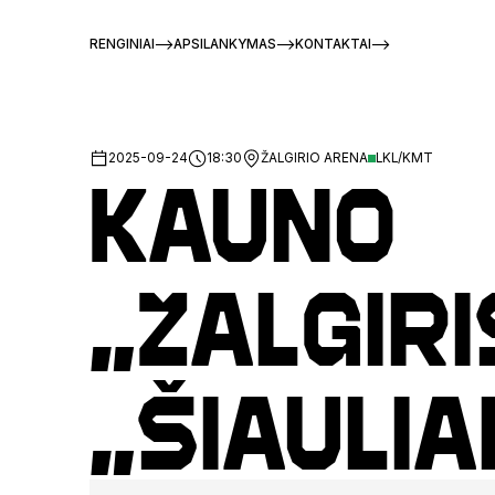
RENGINIAI
APSILANKYMAS
KONTAKTAI
2025-09-24
18:30
ŽALGIRIO ARENA
LKL/KMT
Kauno
„Žalgiri
„Šiaulia