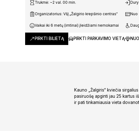
Trukmė: ~2 val. 00 min.
Durys
Organizatorius: VšĮ „Žalgirio krepšinio centras“
Nuo 
Vaikai iki 6 metų (imtinai) įleidžiami nemokamai
Daug
PIRKTI BILIETĄ
PIRKTI PARKAVIMO VIETĄ
NUO
Kauno „Žalgiris“ kviečia sirgaliu
pasiruošę apginti jau 25 kartus 
ir pati tinkamiausia vieta dovanot