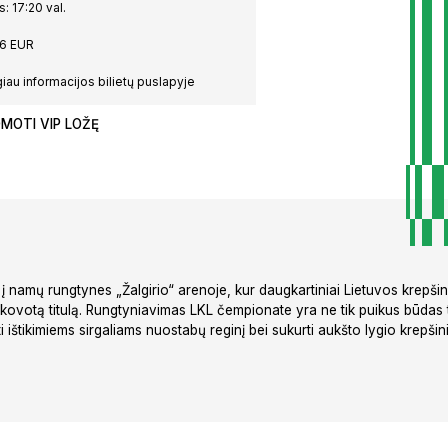
: 17:20 val.
6 EUR
iau informacijos bilietų puslapyje
MOTI VIP LOŽĘ
s į namų rungtynes „Žalgirio“ arenoje, kur daugkartiniai Lietuvos krepš
iškovotą titulą. Rungtyniavimas LKL čempionate yra ne tik puikus būdas
i ištikimiems sirgaliams nuostabų reginį bei sukurti aukšto lygio krepšini