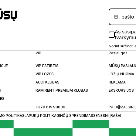
ūsų
Aš susip
tvarkym
Norint sužinoti
VIP
Paslaugos
NOJE
VIP PATIRTIS
MŪSŲ PASLAU
VIP LOŽĖS
LOŽIŲ NUOMA
AUDI KLUBAS
REKLAMA
I
RAMIRENT PREMIUM KLUBAS
EKSKURSIJOS
LĖS
+370 615 98636
INFO@ZALGIRI
MO POLITIKA
SLAPUKŲ POLITIKA
GINČŲ SPRENDIMAS
SENESNI ĮRAŠAI