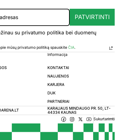
PATVIRTINTI
ažinau su privatumo politika bei duomenų
u
 apie mūsų privatumo politiką spauskite
ČIA
.
Informacija
GOS
KONTAKTAI
NAUJIENOS
KARJERA
DUK
PARTNERIAI
KARALIAUS MINDAUGO PR. 50, LT-
OARENA.LT
44334 KAUNAS
Sukurta
rimti