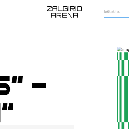
s“ –
i“