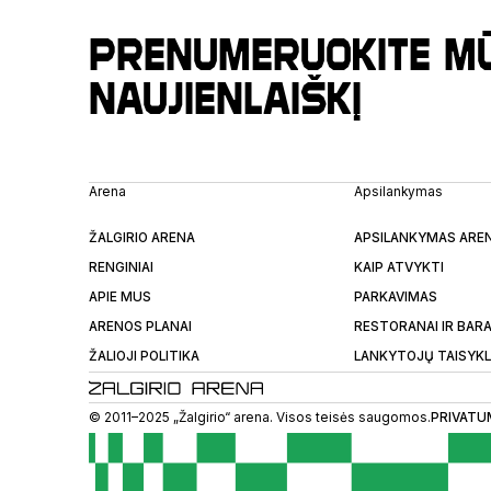
Prenumeruokite m
naujienlaiškį
Arena
Apsilankymas
ŽALGIRIO ARENA
APSILANKYMAS ARE
RENGINIAI
KAIP ATVYKTI
APIE MUS
PARKAVIMAS
ARENOS PLANAI
RESTORANAI IR BARA
ŽALIOJI POLITIKA
LANKYTOJŲ TAISYK
© 2011–2025 „Žalgirio“ arena. Visos teisės saugomos.
PRIVATU