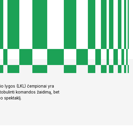
inio lygos (LKL) čempionai yra
 tobulinti komandos žaidimą, bet
o spektaklį.