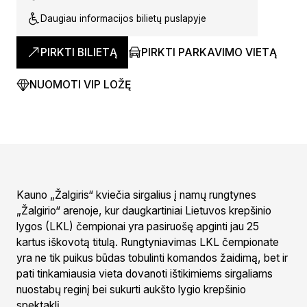
Daugiau informacijos bilietų puslapyje
PIRKTI BILIETĄ
PIRKTI PARKAVIMO VIETĄ
NUOMOTI VIP LOŽĘ
Kauno „Žalgiris“ kviečia sirgalius į namų rungtynes
„Žalgirio“ arenoje, kur daugkartiniai Lietuvos krepšinio
lygos (LKL) čempionai yra pasiruošę apginti jau 25
kartus iškovotą titulą. Rungtyniavimas LKL čempionate
yra ne tik puikus būdas tobulinti komandos žaidimą, bet ir
pati tinkamiausia vieta dovanoti ištikimiems sirgaliams
nuostabų reginį bei sukurti aukšto lygio krepšinio
spektaklį.