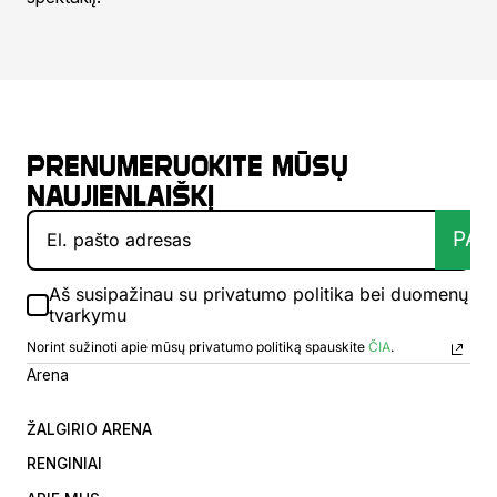
Prenumeruokite mūsų
naujienlaiškį
PAT
Aš susipažinau su privatumo politika bei duomenų
tvarkymu
Norint sužinoti apie mūsų privatumo politiką spauskite
ČIA
.
Arena
ŽALGIRIO ARENA
RENGINIAI