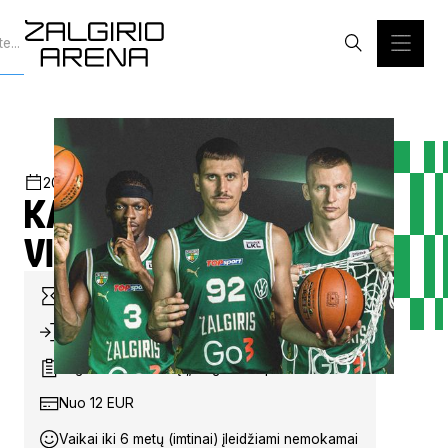
2025-11-02
16:30
ŽALGIRIO ARENA
LKL/KMT
Kauno „Žalgiris“ –
Vilniaus „Rytas“
Trukmė: ~2 val. 00 min.
Durys: 15:20 val.
Organizatorius: VšĮ „Žalgirio krepšinio centras“
Nuo 12 EUR
Vaikai iki 6 metų (imtinai) įleidžiami nemokamai