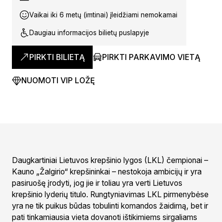
Vaikai iki 6 metų (imtinai) įleidžiami nemokamai
Daugiau informacijos bilietų puslapyje
PIRKTI BILIETĄ
PIRKTI PARKAVIMO VIETĄ
NUOMOTI VIP LOŽĘ
Daugkartiniai Lietuvos krepšinio lygos (LKL) čempionai –
Kauno „Žalgirio“ krepšininkai – nestokoja ambicijų ir yra
pasiruošę įrodyti, jog jie ir toliau yra verti Lietuvos
krepšinio lyderių titulo. Rungtyniavimas LKL pirmenybėse
yra ne tik puikus būdas tobulinti komandos žaidimą, bet ir
pati tinkamiausia vieta dovanoti ištikimiems sirgaliams