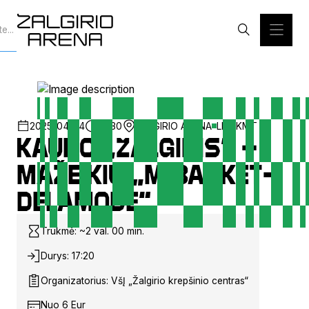
2025-04-24
18:30
ŽALGIRIO ARENA
LKL/KMT
Kauno „Žalgiris“ –
Mažeikių „M Basket–
Delamode“
Trukmė: ~2 val. 00 min.
Durys: 17:20
Organizatorius: VšĮ „Žalgirio krepšinio centras“
Nuo 6 Eur