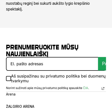
nuostabų reginį bei sukurti aukšto lygio krepšinio
spektaklį.
Prenumeruokite mūsų
naujienlaiškį
PAT
Aš susipažinau su privatumo politika bei duomenų
tvarkymu
Norint sužinoti apie mūsų privatumo politiką spauskite
ČIA
.
Arena
ŽALGIRIO ARENA