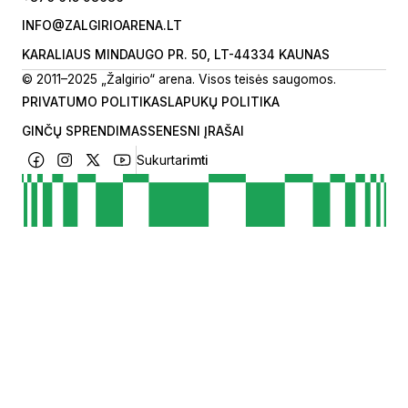
INFO@ZALGIRIOARENA.LT
KARALIAUS MINDAUGO PR. 50, LT-44334 KAUNAS
© 2011–2025 „Žalgirio“ arena. Visos teisės saugomos.
PRIVATUMO POLITIKA
SLAPUKŲ POLITIKA
GINČŲ SPRENDIMAS
SENESNI ĮRAŠAI
Sukurta
rimti