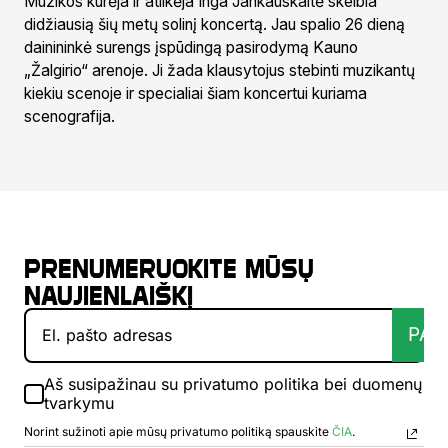
Muzikos kūrėja ir atlikėja Inga Jankauskaitė skelbia
didžiausią šių metų solinį koncertą. Jau spalio 26 dieną
dainininkė surengs įspūdingą pasirodymą Kauno
„Žalgirio“ arenoje. Ji žada klausytojus stebinti muzikantų
kiekiu scenoje ir specialiai šiam koncertui kuriama
scenografija.
Prenumeruokite mūsų
naujienlaiškį
PAT
Aš susipažinau su privatumo politika bei duomenų
tvarkymu
Norint sužinoti apie mūsų privatumo politiką spauskite
ČIA
.