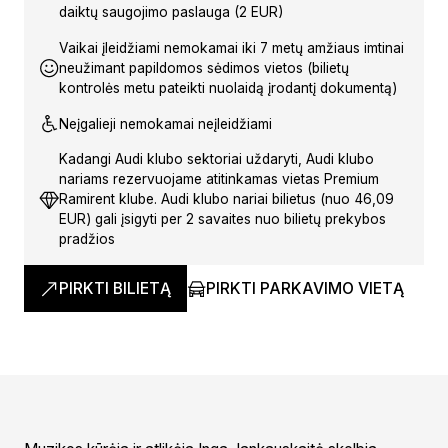
daiktų saugojimo paslauga (2 EUR)
Vaikai įleidžiami nemokamai iki 7 metų amžiaus imtinai
neužimant papildomos sėdimos vietos (bilietų
kontrolės metu pateikti nuolaidą įrodantį dokumentą)
Neįgalieji nemokamai neįleidžiami
Kadangi Audi klubo sektoriai uždaryti, Audi klubo
nariams rezervuojame atitinkamas vietas Premium
Ramirent klube. Audi klubo nariai bilietus (nuo 46,09
EUR) gali įsigyti per 2 savaites nuo bilietų prekybos
pradžios
PIRKTI BILIETĄ
PIRKTI PARKAVIMO VIETĄ