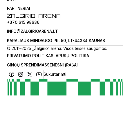
PARTNERIAI
+370 615 98636
INFO@ZALGIRIOARENA.LT
KARALIAUS MINDAUGO PR. 50, LT-44334 KAUNAS
© 2011–2025 „Žalgirio“ arena. Visos teisės saugomos.
PRIVATUMO POLITIKA
SLAPUKŲ POLITIKA
GINČŲ SPRENDIMAS
SENESNI ĮRAŠAI
Sukurta
rimti