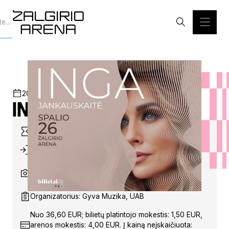
2025-10-26
18:00
ŽALGIRIO ARENA
KONCERTAS
Inga Jankauskaitė
Trukmė: ~2 val.
Durys: 16:30 val.
Fotografuoti/filmuoti galima tik su neprofesionalia
įranga
Organizatorius: Gyva Muzika, UAB
Nuo 36,60 EUR; bilietų platintojo mokestis: 1,50 EUR,
arenos mokestis: 4,00 EUR. Į kainą neįskaičiuota: