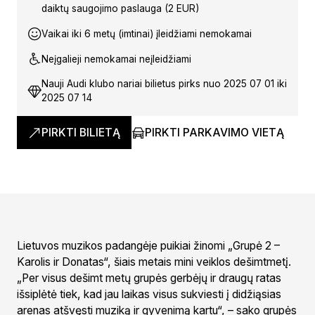
daiktų saugojimo paslauga (2 EUR)
Vaikai iki 6 metų (imtinai) įleidžiami nemokamai
Neįgalieji nemokamai neįleidžiami
Nauji Audi klubo nariai bilietus pirks nuo 2025 07 01 iki
2025 07 14
PIRKTI BILIETĄ
PIRKTI PARKAVIMO VIETĄ
Lietuvos muzikos padangėje puikiai žinomi „Grupė 2 –
Karolis ir Donatas“, šiais metais mini veiklos dešimtmetį.
„Per visus dešimt metų grupės gerbėjų ir draugų ratas
išsiplėtė tiek, kad jau laikas visus sukviesti į didžiąsias
arenas atšvęsti muziką ir gyvenimą kartu“, – sako grupės