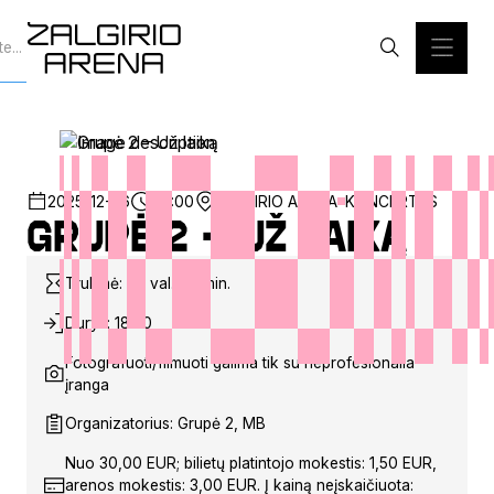
2025-12-26
20:00
ŽALGIRIO ARENA
KONCERTAS
Grupė 2 – Už laiką
Trukmė: ~2 val. 00 min.
Durys: 18:30
Fotografuoti/filmuoti galima tik su neprofesionalia
įranga
Organizatorius: Grupė 2, MB
Nuo 30,00 EUR; bilietų platintojo mokestis: 1,50 EUR,
arenos mokestis: 3,00 EUR. Į kainą neįskaičiuota: