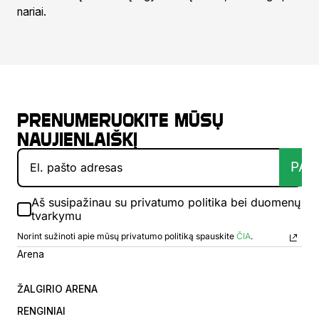
nariai.
Prenumeruokite mūsų
naujienlaiškį
PAT
Aš susipažinau su privatumo politika bei duomenų
tvarkymu
Norint sužinoti apie mūsų privatumo politiką spauskite
ČIA
.
Arena
ŽALGIRIO ARENA
RENGINIAI