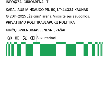
INFO@ZALGIRIOARENA.LT
KARALIAUS MINDAUGO PR. 50, LT-44334 KAUNAS
© 2011–2025 „Žalgirio“ arena. Visos teisės saugomos.
PRIVATUMO POLITIKA
SLAPUKŲ POLITIKA
GINČŲ SPRENDIMAS
SENESNI ĮRAŠAI
Sukurta
rimti