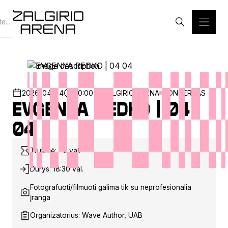
2026-04-04
20:00
ŽALGIRIO ARENA
KONCERTAS
EVGENYA REDKO | 04
04
Trukmė: ~2 val.
Durys: 18:30 val.
Fotografuoti/filmuoti galima tik su neprofesionalia
įranga
Organizatorius: Wave Author, UAB