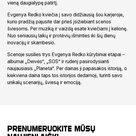
vieną daugialypę patirtį.
Evgenya Redko kviečia į savo didžiausią šou karjeroje,
kurio pradžią pajusite dar prieš įsižiebiant scenos
šviesoms. Per muziką ir vaizdą esate kviečiami į kelionę.
Nuo seniausių laikų ir protėvių išminties iki šių dienų
inovacijų ir skambesio.
Scenoje susilies trys Evgenya Redko kūrybiniai etapai –
albumai „Deivės“,
„SOS“
ir rudenį pasirodysianti
naujausiasis „Planeta“. Per dainas ji papasakos istoriją, o
kiekviena daina taps tos istorijos dedamoji, turinti savo
unikalų scenarijų, šviesą ir emociją.
Prenumeruokite mūsų