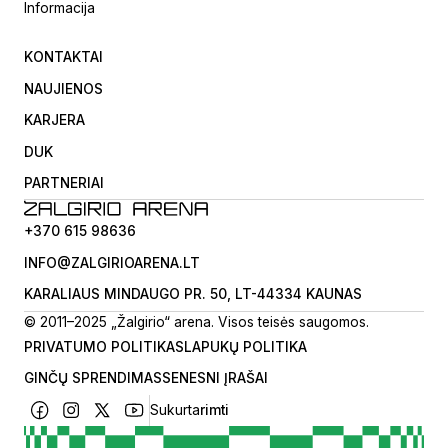
Informacija
KONTAKTAI
NAUJIENOS
KARJERA
DUK
PARTNERIAI
+370 615 98636
INFO@ZALGIRIOARENA.LT
KARALIAUS MINDAUGO PR. 50, LT-44334 KAUNAS
© 2011–2025 „Žalgirio“ arena. Visos teisės saugomos.
PRIVATUMO POLITIKA
SLAPUKŲ POLITIKA
GINČŲ SPRENDIMAS
SENESNI ĮRAŠAI
Sukurta
rimti