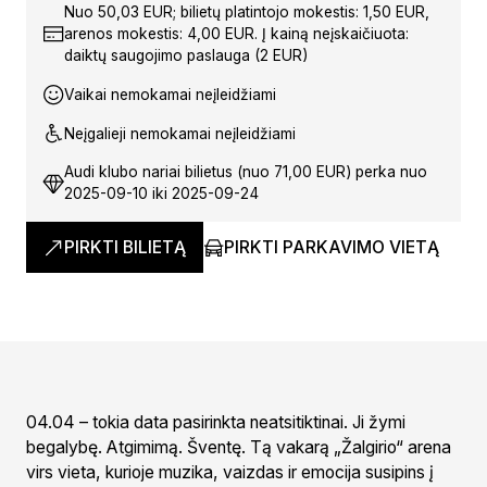
Nuo 50,03 EUR; bilietų platintojo mokestis: 1,50 EUR,
arenos mokestis: 4,00 EUR. Į kainą neįskaičiuota:
daiktų saugojimo paslauga (2 EUR)
Vaikai nemokamai neįleidžiami
Neįgalieji nemokamai neįleidžiami
Audi klubo nariai bilietus (nuo 71,00 EUR) perka nuo
2025-09-10 iki 2025-09-24
PIRKTI BILIETĄ
PIRKTI PARKAVIMO VIETĄ
04.04 – tokia data pasirinkta neatsitiktinai. Ji žymi
begalybę. Atgimimą. Šventę. Tą vakarą „Žalgirio“ arena
virs vieta, kurioje muzika, vaizdas ir emocija susipins į