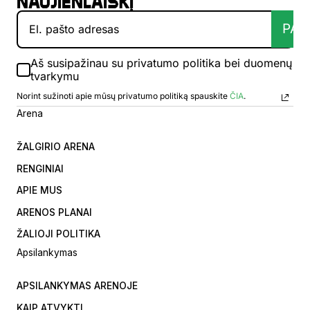
naujienlaiškį
PAT
Aš susipažinau su privatumo politika bei duomenų
tvarkymu
Norint sužinoti apie mūsų privatumo politiką spauskite
ČIA
.
Arena
ŽALGIRIO ARENA
RENGINIAI
APIE MUS
ARENOS PLANAI
ŽALIOJI POLITIKA
Apsilankymas
APSILANKYMAS ARENOJE
KAIP ATVYKTI