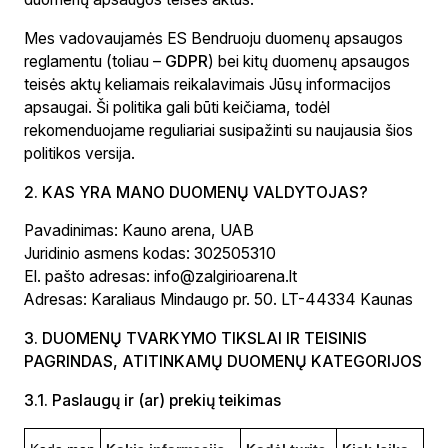
Mes vadovaujamės ES Bendruoju duomenų apsaugos
reglamentu (toliau –
GDPR
) bei kitų duomenų apsaugos
teisės aktų keliamais reikalavimais Jūsų informacijos
apsaugai. Ši politika gali būti keičiama, todėl
rekomenduojame reguliariai susipažinti su naujausia šios
politikos versija.
2. KAS YRA MANO DUOMENŲ VALDYTOJAS?
Pavadinimas: Kauno arena, UAB
Juridinio asmens kodas: 302505310
El. pašto adresas: info@zalgirioarena.lt
Adresas: Karaliaus Mindaugo pr. 50. LT-44334 Kaunas
3. DUOMENŲ TVARKYMO TIKSLAI IR TEISINIS
PAGRINDAS, ATITINKAMŲ DUOMENŲ KATEGORIJOS
3.1. Paslaugų ir (ar) prekių teikimas