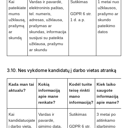
Kai
Vardas ir pavardė,
Sutikimas
1 metai nuo
pateikiate
elektroninis paštas,
užklausos,
mums
tel. numeris,
GDPR 6 str.
prašymo ar
užklausą,
adresas, užklausa,
1 d. a p.
skundo
prašymą
prašymas ar
pateikimo
ar
skundas, informacija
datos
skundą
susijusi su pateikta
užklausa, prašymu
ar skundu
3.10. Nes vykdome kandidatų į darbo vietas atranką
Kada man tai
Kokią
Kodėl turite
Kiek laiko
aktualu?
informaciją
teisę rinkti
saugote
apie mane
mano
informaciją
renkate?
informaciją?
apie mane?
Kai
Vardas ir
Sutikimas
3 metai po
kandidatuojate
pavardė,
atitinkamo
į darbo vietą,
gimimo data,
GDPR 6 str.
įdarbinimo