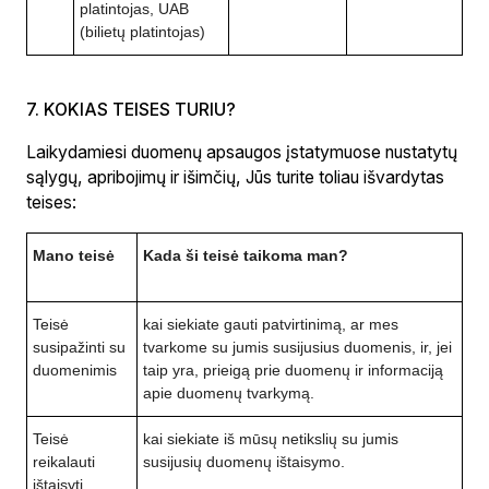
platintojas, UAB
(bilietų platintojas)
7. KOKIAS TEISES TURIU?
Laikydamiesi duomenų apsaugos įstatymuose nustatytų
sąlygų, apribojimų ir išimčių, Jūs turite toliau išvardytas
teises:
Mano teisė
Kada ši teisė taikoma man?
Teisė
kai siekiate gauti patvirtinimą, ar mes
susipažinti su
tvarkome su jumis susijusius duomenis, ir, jei
duomenimis
taip yra, prieigą prie duomenų ir informaciją
apie duomenų tvarkymą.
Teisė
kai siekiate iš mūsų netikslių su jumis
reikalauti
susijusių duomenų ištaisymo.
ištaisyti