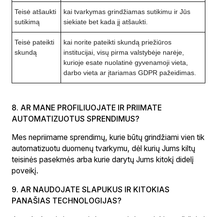
Teisė atšaukti
kai tvarkymas grindžiamas sutikimu ir Jūs
sutikimą
siekiate bet kada jį atšaukti.
Teisė pateikti
kai norite pateikti skundą priežiūros
skundą
institucijai, visų pirma valstybėje narėje,
kurioje esate nuolatinė gyvenamoji vieta,
darbo vieta ar įtariamas GDPR pažeidimas.
8. AR MANE PROFILIUOJATE IR PRIIMATE
AUTOMATIZUOTUS SPRENDIMUS?
Mes nepriimame sprendimų, kurie būtų grindžiami vien tik
automatizuotu duomenų tvarkymu, dėl kurių Jums kiltų
teisinės pasekmės arba kurie darytų Jums kitokį didelį
poveikį.
9. AR NAUDOJATE SLAPUKUS IR KITOKIAS
PANAŠIAS TECHNOLOGIJAS?