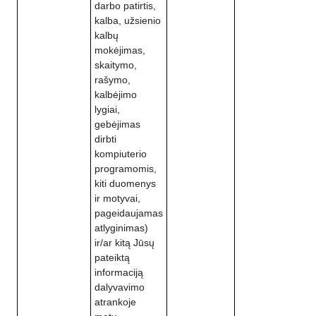
darbo patirtis,
kalba, užsienio
kalbų
mokėjimas,
skaitymo,
rašymo,
kalbėjimo
lygiai,
gebėjimas
dirbti
kompiuterio
programomis,
kiti duomenys
ir motyvai,
pageidaujamas
atlyginimas)
ir/ar kitą Jūsų
pateiktą
informaciją
dalyvavimo
atrankoje