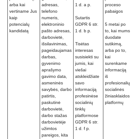
arba kai
adresas,
1 d. a p.
proceso
vertiname Jus
telefono
pabaigos
kaip
numeris,
Sutartis
potencialų
elektroninio
GDPR 6 str.
5 metai po
kandidatą
pašto adresas,
1 d. b p.
to, kai mums
darbovietė,
duodate
išsilavinimas,
Tisėtas
sutikimą,
pageidaujamas
interesas
arba po to,
darbas,
susisiekti su
kai
gyvenimo
jumis, kai
surenkame
aprašymo
viešai
informaciją
gavimo data,
atskleidžiate
iš
asmeninės
savo
profesionalių
savybės, darbo
informaciją
socialinės
patirtis,
profesinėse
žiniasklaidos
paskutinė
socialinių
platformų
darbovietė,
tinklų
darbo stažas
platformose
darbovietėje
GDPR 6 str.
užimtos
1 d. f p.
pareigos, kita