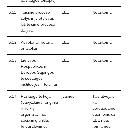
paslaugos teikėjas)
6.11.
Teisinio proceso
EEE
Netaikoma
šalys ir jų atstovai,
kiti teisinio proceso
dalyviai
6.12.
Advokatai, notarai,
EEE
Netaikoma
antstoliai
6.13.
Lietuvos
EEE
Netaikoma
Respublikos ir
Europos Sąjungos
teisėsaugos
institucijos ir teismai
6.14.
Paslaugų teikėjai
Įvairios
Tais atvejais,
(pavyzdžiui, renginių
kai
ir veiklų
perduodame
organizavimo,
duomenis už
socialinių tinklų,
EEE ribų,
fotografavimo,
remiamės: