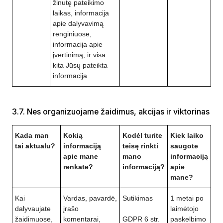
žinutę pateikimo
laikas, informacija
apie dalyvavimą
renginiuose,
informacija apie
įvertinimą, ir visa
kita Jūsų pateikta
informacija
3.7. Nes organizuojame žaidimus, akcijas ir viktorinas
Kada man
Kokią
Kodėl turite
Kiek laiko
tai aktualu?
informaciją
teisę rinkti
saugote
apie mane
mano
informaciją
renkate?
informaciją?
apie
mane?
Kai
Vardas, pavardė,
Sutikimas
1 metai po
dalyvaujate
įrašo
laimėtojo
žaidimuose,
komentarai,
GDPR 6 str.
paskelbimo