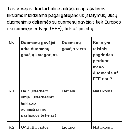
Tais atvejais, kai tai būtina aukščiau aprašytiems
tikslams ir leidžiama pagal galiojančius įstatymus, Jūsų
duomenimis dalijamės su duomenų gavėjais tiek Europos
ekonominėje erdvėje (EEE), tiek už jos ribų.
Nr.
Duomenų gavėjai
Duomenų
Koks yra
arba duomenų
gavėjo vieta
teisinis
gavėjų kategorijos
pagrindas
perduoti
mano
duomenis už
EEE ribų?
6.1.
UAB „Interneto
Lietuva
Netaikoma
vizija“ (internetinio
tinklapio
admiistravimo
paslaugos teikėjas)
6.2.
UAB „Baltnetos
Lietuva
Netaikoma