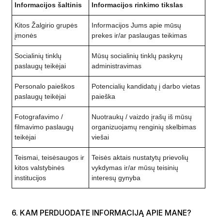
Informacijos šaltinis
Informacijos rinkimo tikslas
Kitos Žalgirio grupės
Informacijos Jums apie mūsų
įmonės
prekes ir/ar paslaugas teikimas
Socialinių tinklų
Mūsų socialinių tinklų paskyrų
paslaugų teikėjai
administravimas
Personalo paieškos
Potencialių kandidatų į darbo vietas
paslaugų teikėjai
paieška
Fotografavimo /
Nuotraukų / vaizdo įrašų iš mūsų
filmavimo paslaugų
organizuojamų renginių skelbimas
teikėjai
viešai
Teismai, teisėsaugos ir
Teisės aktais nustatytų prievolių
kitos valstybinės
vykdymas ir/ar mūsų teisinių
institucijos
interesų gynyba
6. KAM PERDUODATE INFORMACIJĄ APIE MANE?