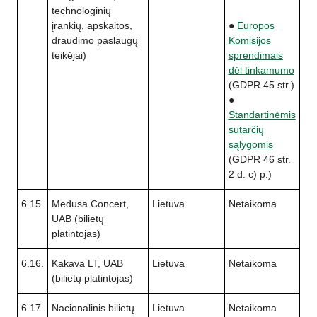
technologinių
įrankių, apskaitos,
●
Europos
draudimo paslaugų
Komisijos
teikėjai)
sprendimais
dėl tinkamumo
(GDPR 45 str.)
●
Standartinėmis
sutarčių
sąlygomis
(GDPR 46 str.
2 d. c) p.)
6.15.
Medusa Concert,
Lietuva
Netaikoma
UAB (bilietų
platintojas)
6.16.
Kakava LT, UAB
Lietuva
Netaikoma
(bilietų platintojas)
6.17.
Nacionalinis bilietų
Lietuva
Netaikoma