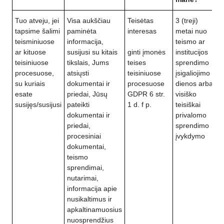
Tuo atveju, jei
Visa aukščiau
Teisėtas
3 (treji)
tapsime šalimi
paminėta
interesas
metai nuo
teisminiuose
informacija,
teismo ar
ar kituose
susijusi su kitais
ginti įmonės
institucijos
teisiniuose
tikslais, Jums
teises
sprendimo
procesuose,
atsiųsti
teisiniuose
įsigaliojimo
su kuriais
dokumentai ir
procesuose
dienos arba
esate
priedai, Jūsų
GDPR 6 str.
visiško
susijęs/susijusi
pateikti
1 d. f p.
teisiškai
dokumentai ir
privalomo
priedai,
sprendimo
procesiniai
įvykdymo
dokumentai,
teismo
sprendimai,
nutarimai,
informacija apie
nusikaltimus ir
apkaltinamuosius
nuosprendžius