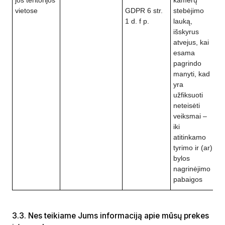
jos teritorijos
kamerų
vietose
GDPR 6 str.
stebėjimo
1 d. f p.
lauką,
išskyrus
atvejus, kai
esama
pagrindo
manyti, kad
yra
užfiksuoti
neteisėti
veiksmai –
iki
atitinkamo
tyrimo ir (ar)
bylos
nagrinėjimo
pabaigos
3.3. Nes teikiame Jums informaciją apie mūsų prekes