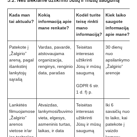
3.2. Nes siekiame užtikrinti Jūsų ir mūsų saugumą
Kada man
Kokią
Kodėl turite
Kiek laiko
tai aktualu?
informaciją apie
teisę rinkti
saugote
mane renkate?
mano
informaciją
informaciją?
apie mane?
Patekote į
Vardas, pavardė,
Teisėtas
30 dienų
„Žalgirio”
atstovaujama
interesas
nuo
areną, pagal
organizacija,
užtikrinti
apsilankymo
išankstinį
renginys, renginio
Jūsų ir mūsų
„Žalgirio“
lankytojų
data, parašas
saugumą
arenoje
sąrašą
GDPR 6 str.
1 d. f) p.
Lankėtės
Atvaizdas,
Teisėtas
Iki 6
filmuojamose
lankymosi/buvimo
interesas
savaičių nuo
„Žalgirio”
vieta, elgesys,
užtikrinti
to laiko, kai
arenos
asmeninis turtas,
Jūsų ir mūsų
patekote į
vietose ir/ar
laikas, ir data
saugumą
vaizdo