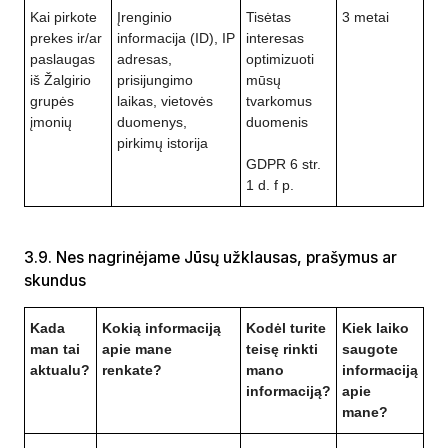
Kai pirkote
Įrenginio
Tisėtas
3 metai
prekes ir/ar
informacija (ID), IP
interesas
paslaugas
adresas,
optimizuoti
iš Žalgirio
prisijungimo
mūsų
grupės
laikas, vietovės
tvarkomus
įmonių
duomenys,
duomenis
pirkimų istorija
GDPR 6 str.
1 d. f p.
3.9. Nes nagrinėjame Jūsų užklausas, prašymus ar
skundus
Kada
Kokią informaciją
Kodėl turite
Kiek laiko
man tai
apie mane
teisę rinkti
saugote
aktualu?
renkate?
mano
informaciją
informaciją?
apie
mane?