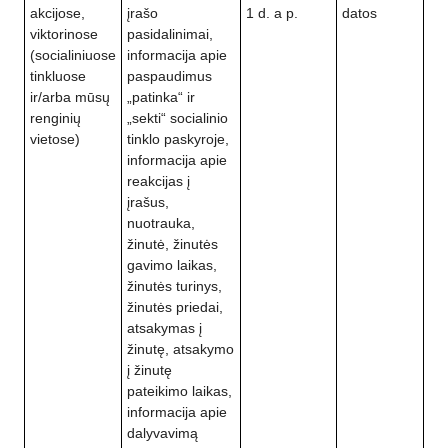
akcijose,
įrašo
1 d. a p.
datos
viktorinose
pasidalinimai,
(socialiniuose
informacija apie
tinkluose
paspaudimus
ir/arba mūsų
„patinka“ ir
renginių
„sekti“ socialinio
vietose)
tinklo paskyroje,
informacija apie
reakcijas į
įrašus,
nuotrauka,
žinutė, žinutės
gavimo laikas,
žinutės turinys,
žinutės priedai,
atsakymas į
žinutę, atsakymo
į žinutę
pateikimo laikas,
informacija apie
dalyvavimą