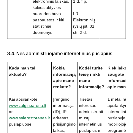
elektroninis laiškas,
1 d. f p.
kokios aktyvios
nuorodos buvo
LR
paspaustos ir kiti
Elektroninių
statistiniai
ryšių įst. 81
duomenys
str. 2 d.
3.4. Nes administruojame internetinius puslapius
Kada man tai
Kokią
Kodėl turite
Kiek laiko
aktualu?
informaciją
teisę rinkti
saugote
apie mane
mano
informaciją
renkate?
informaciją?
apie mane?
Kai apsilankote
Įrenginio
Tisėtas
1 metai nuo
www.zalgirioarena.lt
informacija
interesas
apsilankymo
ar
(ID), IP
administruoti
internetiniam
www.salarestoranas.lt
adresas,
mūsų
puslapyje ar
puslapiuose
prisijungimo
internetinius
mobiliojoje
laikas,
puslapius ir
programėlėje