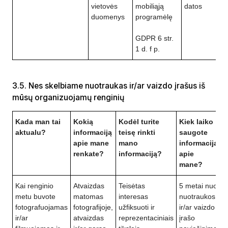
vietovės
mobiliąją
datos
duomenys
programėlę
GDPR 6 str.
1 d. f p.
3.5. Nes skelbiame nuotraukas ir/ar vaizdo įrašus iš
mūsų organizuojamų renginių
Kada man tai
Kokią
Kodėl turite
Kiek laiko
aktualu?
informaciją
teisę rinkti
saugote
apie mane
mano
informaciją
renkate?
informaciją?
apie
mane?
Kai renginio
Atvaizdas
Teisėtas
5 metai nuo
metu buvote
matomas
interesas
nuotraukos
fotografuojamas
fotografijoje,
užfiksuoti ir
ir/ar vaizdo
ir/ar
atvaizdas
reprezentaciniais
įrašo