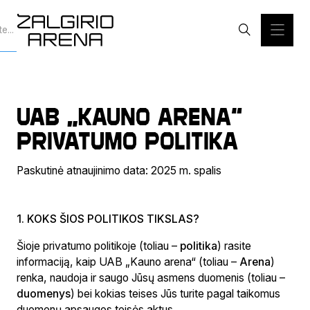
UAB
„
KAUNO ARENA“
PRIVATUMO POLITIKA
Paskutinė atnaujinimo data: 2025 m. spalis
1. KOKS ŠIOS POLITIKOS TIKSLAS?
Šioje privatumo politikoje (toliau –
politika
) rasite
informaciją, kaip UAB „Kauno arena“ (toliau –
Arena
)
renka, naudoja ir saugo Jūsų asmens duomenis (toliau –
duomenys
) bei kokias teises Jūs turite pagal taikomus
duomenų apsaugos teisės aktus.