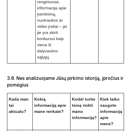
renginiuose,
informacija apie
įvertinimą,
nuotraukos ar
video įrašai – jei
jie yra skirti
konkursui kaip
viena iš
dalyvavimo
sąlygų
3.8. Nes analizuojame Jūsų pirkimo istoriją, įpročius ir
pomėgius
Kada man
Kokią
Kodėl turite
Kiek laiko
tai
informaciją apie
teisę rinkti
saugote
aktualu?
mane renkate?
mano
informaciją
informaciją?
apie
mane?