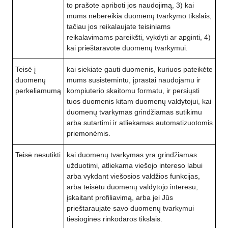
to prašote apriboti jos naudojimą, 3) kai
mums nebereikia duomenų tvarkymo tikslais,
tačiau jos reikalaujate teisiniams
reikalavimams pareikšti, vykdyti ar apginti, 4)
kai prieštaravote duomenų tvarkymui.
Teisė į
kai siekiate gauti duomenis, kuriuos pateikėte
duomenų
mums susistemintu, įprastai naudojamu ir
perkeliamumą
kompiuterio skaitomu formatu, ir persiųsti
tuos duomenis kitam duomenų valdytojui, kai
duomenų tvarkymas grindžiamas sutikimu
arba sutartimi ir atliekamas automatizuotomis
priemonėmis.
Teisė nesutikti
kai duomenų tvarkymas yra grindžiamas
užduotimi, atliekama viešojo intereso labui
arba vykdant viešosios valdžios funkcijas,
arba teisėtu duomenų valdytojo interesu,
įskaitant profiliavimą, arba jei Jūs
prieštaraujate savo duomenų tvarkymui
tiesioginės rinkodaros tikslais.