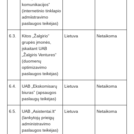
komunikacijos“
(internetinio tinklapio
admiistravimo
paslaugos teikėjas)
6.3.
Kitos „Žalgirio“
Lietuva
Netaikoma
grupės įmonės,
įskaitant UAB
„Žalgiris Ventures“
(duomenų
optimizavimo
paslaugos teikėjas)
6.4.
UAB „Ekskomisarų
Lietuva
Netaikoma
biuras” (apsaugos
paslaugų teikėjas)
6.5.
UAB „Asistentai.lt“
Lietuva
Netaikoma
(lankytojų prieigų
administravimo
paslaugos teikėjas)