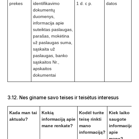
prekes
identifikavimo
1 d. c p.
datos
dokumentų
duomenys,
informacija apie
suteiktas paslaugas,
parašas, mokėtina
už paslaugas suma,
sąskaita už
paslaugas, banko
sąskaitos Nr.,
apskaitos
dokumentai
3.12. Nes giname savo teises ir teisėtus interesus
Kada man tai
Kokią
Kodėl turite
Kiek laiko
aktualu?
informaciją apie
teisę rinkti
saugote
mane renkate?
mano
informaciją
informaciją?
apie
mane?