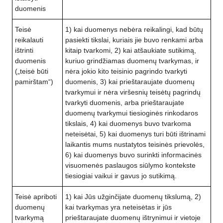
duomenis
Teisė
1) kai duomenys nebėra reikalingi, kad būtų
reikalauti
pasiekti tikslai, kuriais jie buvo renkami arba
ištrinti
kitaip tvarkomi, 2) kai atšaukiate sutikimą,
duomenis
kuriuo grindžiamas duomenų tvarkymas, ir
(„teisė būti
nėra jokio kito teisinio pagrindo tvarkyti
pamirštam“)
duomenis, 3) kai prieštaraujate duomenų
tvarkymui ir nėra viršesnių teisėtų pagrindų
tvarkyti duomenis, arba prieštaraujate
duomenų tvarkymui tiesioginės rinkodaros
tikslais, 4) kai duomenys buvo tvarkoma
neteisėtai, 5) kai duomenys turi būti ištrinami
laikantis mums nustatytos teisinės prievolės,
6) kai duomenys buvo surinkti informacinės
visuomenės paslaugos siūlymo kontekste
tiesiogiai vaikui ir gavus jo sutikimą.
Teisė apriboti
1) kai Jūs užginčijate duomenų tikslumą, 2)
duomenų
kai tvarkymas yra neteisėtas ir jūs
tvarkymą
prieštaraujate duomenų ištrynimui ir vietoje