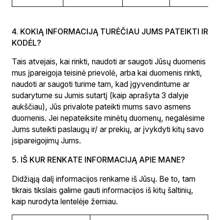
4. KOKIĄ INFORMACIJĄ TURĖČIAU JUMS PATEIKTI IR
KODĖL?
Tais atvejais, kai rinkti, naudoti ar saugoti Jūsų duomenis
mus įpareigoja teisinė prievolė, arba kai duomenis rinkti,
naudoti ar saugoti turime tam, kad įgyvendintume ar
sudarytume su Jumis sutartį (kaip aprašyta 3 dalyje
aukščiau), Jūs privalote pateikti mums savo asmens
duomenis. Jei nepateiksite minėtų duomenų, negalėsime
Jums suteikti paslaugų ir/ ar prekių, ar įvykdyti kitų savo
įsipareigojimų Jums.
5. IŠ KUR RENKATE INFORMACIJĄ APIE MANE?
Didžiąją dalį informacijos renkame iš Jūsų. Be to, tam
tikrais tikslais galime gauti informacijos iš kitų šaltinių,
kaip nurodyta lentelėje žemiau.