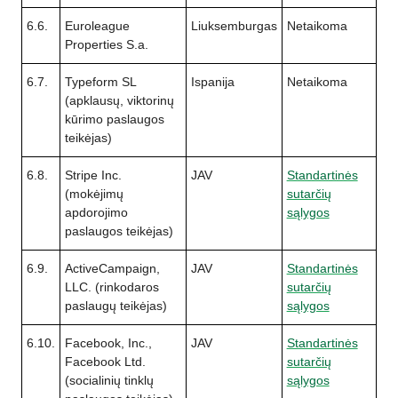
6.6.
Euroleague
Liuksemburgas
Netaikoma
Properties S.a.
6.7.
Typeform SL
Ispanija
Netaikoma
(apklausų, viktorinų
kūrimo paslaugos
teikėjas)
6.8.
Stripe Inc.
JAV
Standartinės
(mokėjimų
sutarčių
apdorojimo
sąlygos
paslaugos teikėjas)
6.9.
ActiveCampaign,
JAV
Standartinės
LLC. (rinkodaros
sutarčių
paslaugų teikėjas)
sąlygos
6.10.
Facebook, Inc.,
JAV
Standartinės
Facebook Ltd.
sutarčių
(socialinių tinklų
sąlygos