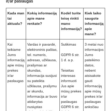
ir/ar paslaugas
Kada man
Kokią informaciją
Kodėl turite
Kiek laiko
tai
apie mane
teisę rinkti
saugote
aktualu?
renkate?
mano
informaciją
informaciją?
apie
mane?
Kai
Vardas ir pavardė,
Sutikimas
3 metai nuo
teikiame
elektroninis paštas,
informacijos
Jums
tel. numeris,
GDPR 6 str.
Jums
informaciją
adresas, užklausa,
1 d. a p.
pateikimo
apie mūsų
prašymas ar
datos,
prekes
skundas,
Teisėtas
nebent
ir/ar
informacija susijusi
interesas
atsisakote
paslaugas
su pateikta
informuoti
gauti
užklausa, prašymu
Jus apie
informaciją
ar skundu,
mūsų prekes
apie mūsų
informacija ar buvo
ir/ar
prekes ir/ar
atidarytas
paslaugas
paslaugas
nusiųstas
GDPR 6 str.
anksčiau