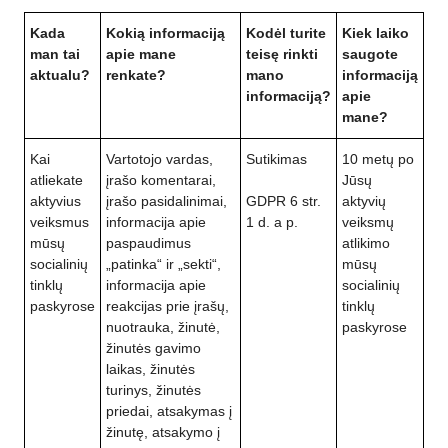
Kada
Kokią informaciją
Kodėl turite
Kiek laiko
man tai
apie mane
teisę rinkti
saugote
aktualu?
renkate?
mano
informaciją
informaciją?
apie
mane?
Kai
Vartotojo vardas,
Sutikimas
10 metų po
atliekate
įrašo komentarai,
Jūsų
aktyvius
įrašo pasidalinimai,
GDPR 6 str.
aktyvių
veiksmus
informacija apie
1 d. a p.
veiksmų
mūsų
paspaudimus
atlikimo
socialinių
„patinka“ ir „sekti“,
mūsų
tinklų
informacija apie
socialinių
paskyrose
reakcijas prie įrašų,
tinklų
nuotrauka, žinutė,
paskyrose
žinutės gavimo
laikas, žinutės
turinys, žinutės
priedai, atsakymas į
žinutę, atsakymo į