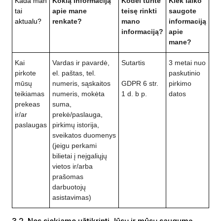
Kada man
Kokią informaciją
Kodėl turite
Kiek laiko
tai
apie mane
teisę rinkti
saugote
aktualu?
renkate?
mano
informaciją
informaciją?
apie
mane?
Kai
Vardas ir pavardė,
Sutartis
3 metai nuo
pirkote
el. paštas, tel.
paskutinio
mūsų
numeris, sąskaitos
GDPR 6 str.
pirkimo
teikiamas
numeris, mokėta
1 d. b p.
datos
prekeas
suma,
ir/ar
prekė/paslauga,
paslaugas
pirkimų istorija,
sveikatos duomenys
(jeigu perkami
bilietai į neįgaliųjų
vietos ir/arba
prašomas
darbuotojų
asistavimas)