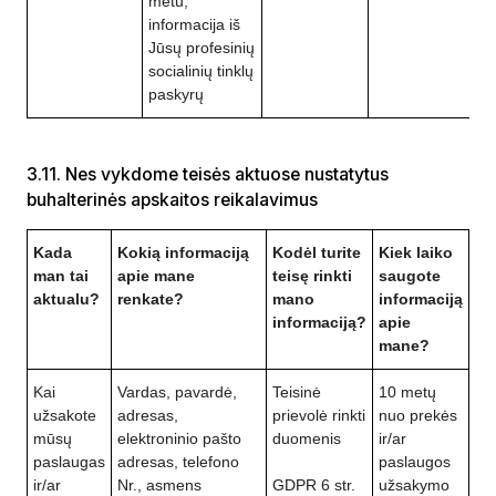
metu,
informacija iš
Jūsų profesinių
socialinių tinklų
paskyrų
3.11. Nes vykdome teisės aktuose nustatytus
buhalterinės apskaitos reikalavimus
Kada
Kokią informaciją
Kodėl turite
Kiek laiko
man tai
apie mane
teisę rinkti
saugote
aktualu?
renkate?
mano
informaciją
informaciją?
apie
mane?
Kai
Vardas, pavardė,
Teisinė
10 metų
užsakote
adresas,
prievolė rinkti
nuo prekės
mūsų
elektroninio pašto
duomenis
ir/ar
paslaugas
adresas, telefono
paslaugos
ir/ar
Nr., asmens
GDPR 6 str.
užsakymo