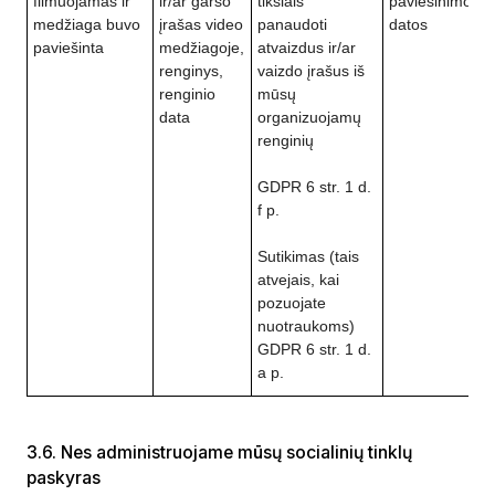
filmuojamas ir
ir/ar garso
tikslais
paviešinimo
medžiaga buvo
įrašas video
panaudoti
datos
paviešinta
medžiagoje,
atvaizdus ir/ar
renginys,
vaizdo įrašus iš
renginio
mūsų
data
organizuojamų
renginių
GDPR 6 str. 1 d.
f p.
Sutikimas (tais
atvejais, kai
pozuojate
nuotraukoms)
GDPR 6 str. 1 d.
a p.
3.6. Nes administruojame mūsų socialinių tinklų
paskyras