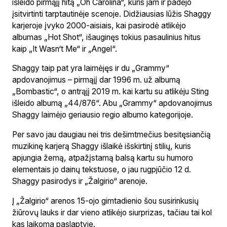
išleido pirmąjį hitą „Oh Carolina“, kuris jam ir padėjo
įsitvirtinti tarptautinėje scenoje. Didžiausias lūžis Shaggy
karjeroje įvyko 2000-aisiais, kai pasirodė atlikėjo
albumas „Hot Shot“, išauginęs tokius pasaulinius hitus
kaip „It Wasn‘t Me“ ir „Angel“.
Shaggy taip pat yra laimėjęs ir du „Grammy“
apdovanojimus – pirmąjį dar 1996 m. už albumą
„Bombastic“, o antrąjį 2019 m. kai kartu su atlikėju Sting
išleido albumą „44/876“. Abu „Grammy“ apdovanojimus
Shaggy laimėjo geriausio regio albumo kategorijoje.
Per savo jau daugiau nei tris dešimtmečius besitęsiančią
muzikinę karjerą Shaggy išlaikė išskirtinį stilių, kuris
apjungia žemą, atpažįstamą balsą kartu su humoro
elementais jo dainų tekstuose, o jau rugpjūčio 12 d.
Shaggy pasirodys ir „Žalgirio“ arenoje.
Į „Žalgirio“ arenos 15-ojo gimtadienio šou susirinkusių
žiūrovų lauks ir dar vieno atlikėjo siurprizas, tačiau tai kol
kas laikoma paslaptyje.