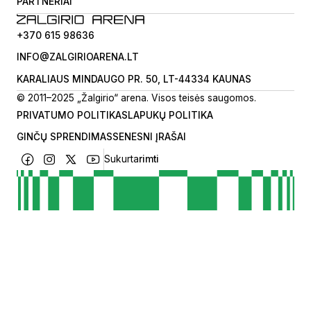
PARTNERIAI
+370 615 98636
INFO@ZALGIRIOARENA.LT
KARALIAUS MINDAUGO PR. 50, LT-44334 KAUNAS
© 2011–2025 „Žalgirio“ arena. Visos teisės saugomos.
PRIVATUMO POLITIKA
SLAPUKŲ POLITIKA
GINČŲ SPRENDIMAS
SENESNI ĮRAŠAI
Sukurta
rimti