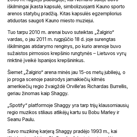
iškilmingai įkasta kapsulė, simbolizuojanti Kauno sporto
arenos statybų pradžią. Kitas kapsulės egzempliorius
atiduotas saugoti Kauno miesto muziejui.
Tuo tarpu 2010 m. arenai buvo suteiktas „Žalgirio“
vardas, o jau 2011 m. rugpjūčio 18 d. joje surengtas
iškilmingas atidarymo renginys, po kurio arenoje buvo
sužaistos pirmosios krepšinio rungtynės – Lietuvos vyrų
rinktinė įveikė Ispanijos krepšininkus.
Šiemet „Žalgirio“ arena minės jau 15-os metų jubiliejų, o
jo proga scenoje pasirodys jamaikiečių kilmės
amerikiečių regio žvaigždė Orville‘as Richardas Burrellis,
geriau žinomas kaip Shaggy.
„Spotify“ platformoje Shaggy yra tarp trijų klausomiausių
regio muzikos stiliaus atlikėjų kartu su Bobu Marley ir
Seanu Paulu.
Savo muzikinę karjerą Shaggy pradėjo 1993 m., kai