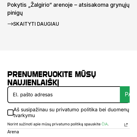
Pokytis „Žalgirio“ arenoje – atsisakoma grynųjų
pinigų
SKAITYTI DAUGIAU
Prenumeruokite mūsų
naujienlaiškį
PAT
Aš susipažinau su privatumo politika bei duomenų
tvarkymu
Norint sužinoti apie mūsų privatumo politiką spauskite
ČIA
.
Arena