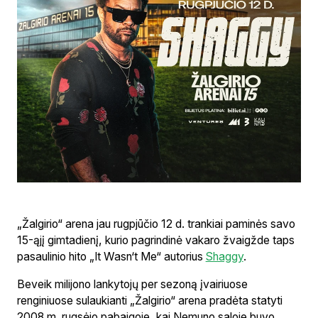
„Žalgirio“ arena jau rugpjūčio 12 d. trankiai paminės savo
15-ąjį gimtadienį, kurio pagrindinė vakaro žvaigžde taps
pasaulinio hito „It Wasn‘t Me“ autorius
Shaggy
.
Beveik milijono lankytojų per sezoną įvairiuose
renginiuose sulaukianti „Žalgirio“ arena pradėta statyti
2008 m. rugsėjo pabaigoje, kai Nemuno saloje buvo