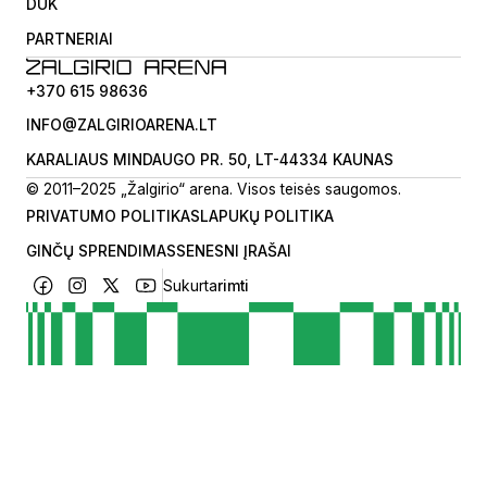
DUK
PARTNERIAI
+370 615 98636
INFO@ZALGIRIOARENA.LT
KARALIAUS MINDAUGO PR. 50, LT-44334 KAUNAS
© 2011–2025 „Žalgirio“ arena. Visos teisės saugomos.
PRIVATUMO POLITIKA
SLAPUKŲ POLITIKA
GINČŲ SPRENDIMAS
SENESNI ĮRAŠAI
Sukurta
rimti