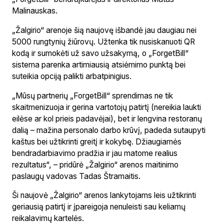
Malinauskas.
„Žalgirio“ arenoje šią naujovę išbandė jau daugiau nei
5000 rungtynių žiūrovų. Užtenka tik nusiskanuoti QR
kodą ir sumokėti už savo užsakymą, o „ForgetBill“
sistema parenka artimiausią atsiėmimo punktą bei
suteikia opciją palikti arbatpinigius.
„Mūsų partnerių „ForgetBill“ sprendimas ne tik
skaitmenizuoja ir gerina vartotojų patirtį (nereikia laukti
eilėse ar kol prieis padavėjai), bet ir lengvina restoranų
dalią – mažina personalo darbo krūvį, padeda sutaupyti
kaštus bei užtikrinti greitį ir kokybę. Džiaugiamės
bendradarbiavimo pradžia ir jau matome realius
rezultatus“, – pridūrė „Žalgirio“ arenos maitinimo
paslaugų vadovas Tadas Štramaitis.
Ši naujovė „Žalgirio“ arenos lankytojams leis užtikrinti
geriausią patirtį ir įpareigoja nenuleisti sau keliamų
reikalavimų kartelės.