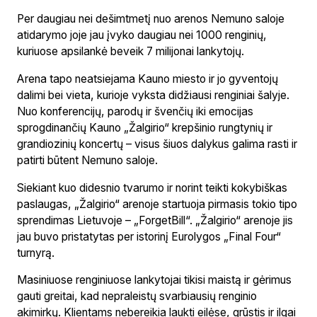
Per daugiau nei dešimtmetį nuo arenos Nemuno saloje
atidarymo joje jau įvyko daugiau nei 1000 renginių,
kuriuose apsilankė beveik 7 milijonai lankytojų.
Arena tapo neatsiejama Kauno miesto ir jo gyventojų
dalimi bei vieta, kurioje vyksta didžiausi renginiai šalyje.
Nuo konferencijų, parodų ir švenčių iki emocijas
sprogdinančių Kauno „Žalgirio“ krepšinio rungtynių ir
grandiozinių koncertų – visus šiuos dalykus galima rasti ir
patirti būtent Nemuno saloje.
Siekiant kuo didesnio tvarumo ir norint teikti kokybiškas
paslaugas, „Žalgirio“ arenoje startuoja pirmasis tokio tipo
sprendimas Lietuvoje – „ForgetBill“. „Žalgirio“ arenoje jis
jau buvo pristatytas per istorinį Eurolygos „Final Four“
turnyrą.
Masiniuose renginiuose lankytojai tikisi maistą ir gėrimus
gauti greitai, kad nepraleistų svarbiausių renginio
akimirkų. Klientams nebereikia laukti eilėse, grūstis ir ilgai