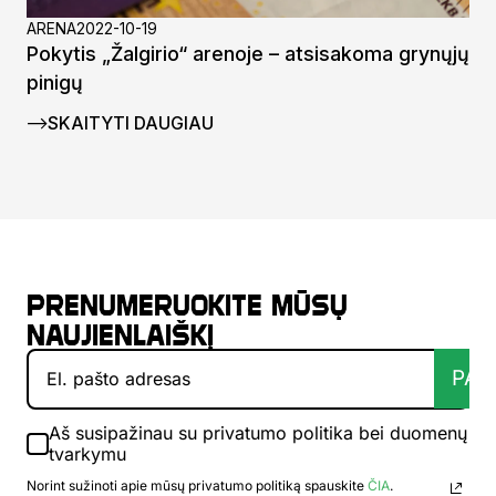
ARENA
2022-10-19
Pokytis „Žalgirio“ arenoje – atsisakoma grynųjų
pinigų
SKAITYTI DAUGIAU
Prenumeruokite mūsų
naujienlaiškį
PAT
Aš susipažinau su privatumo politika bei duomenų
tvarkymu
Norint sužinoti apie mūsų privatumo politiką spauskite
ČIA
.