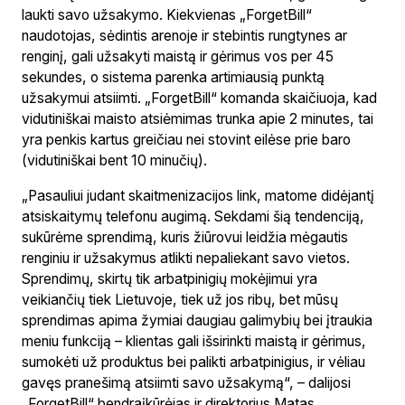
laukti savo užsakymo. Kiekvienas „ForgetBill“
naudotojas, sėdintis arenoje ir stebintis rungtynes ar
renginį, gali užsakyti maistą ir gėrimus vos per 45
sekundes, o sistema parenka artimiausią punktą
užsakymui atsiimti. „ForgetBill“ komanda skaičiuoja, kad
vidutiniškai maisto atsiėmimas trunka apie 2 minutes, tai
yra penkis kartus greičiau nei stovint eilėse prie baro
(vidutiniškai bent 10 minučių).
„Pasauliui judant skaitmenizacijos link, matome didėjantį
atsiskaitymų telefonu augimą. Sekdami šią tendenciją,
sukūrėme sprendimą, kuris žiūrovui leidžia mėgautis
renginiu ir užsakymus atlikti nepaliekant savo vietos.
Sprendimų, skirtų tik arbatpinigių mokėjimui yra
veikiančių tiek Lietuvoje, tiek už jos ribų, bet mūsų
sprendimas apima žymiai daugiau galimybių bei įtraukia
meniu funkciją – klientas gali išsirinkti maistą ir gėrimus,
sumokėti už produktus bei palikti arbatpinigius, ir vėliau
gavęs pranešimą atsiimti savo užsakymą“, – dalijosi
„ForgetBill“ bendraįkūrėjas ir direktorius Matas