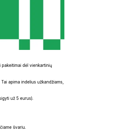
 pakeitimai dėl vienkartinių
s. Tai apima indelius užkandžiams,
gyti už 5 eurus).
čiame švariu.