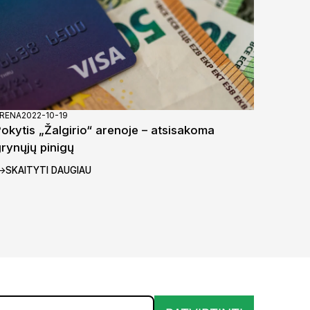
RENA
2022-10-19
okytis „Žalgirio“ arenoje – atsisakoma
rynųjų pinigų
SKAITYTI DAUGIAU