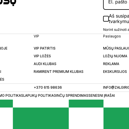
Aš susip
tvarkym
Norint sužinoti
VIP
Paslaugos
NOJE
VIP PATIRTIS
MŪSŲ PASLAU
VIP LOŽĖS
LOŽIŲ NUOMA
AUDI KLUBAS
REKLAMA
I
RAMIRENT PREMIUM KLUBAS
EKSKURSIJOS
LĖS
+370 615 98636
INFO@ZALGIRI
MO POLITIKA
SLAPUKŲ POLITIKA
GINČŲ SPRENDIMAS
SENESNI ĮRAŠAI