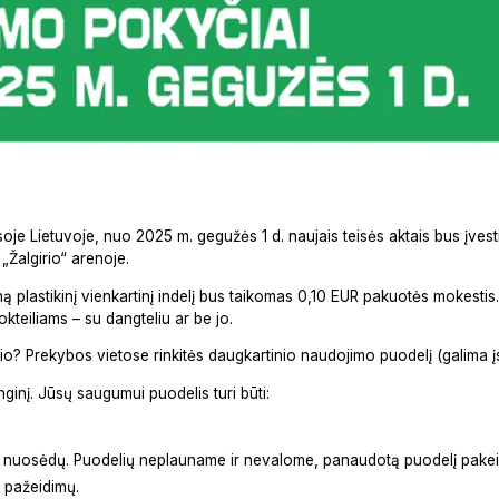
isoje Lietuvoje, nuo 2025 m. gegužės 1 d. naujais teisės aktais bus įvesti
 „Žalgirio“ arenoje.
ną plastikinį vienkartinį indelį bus taikomas 0,10 EUR pakuotės mokesti
okteiliams – su dangteliu ar be jo.
o? Prekybos vietose rinkitės daugkartinio naudojimo puodelį (galima įsi
enginį. Jūsų saugumui puodelis turi būti:
ar nuosėdų. Puodelių neplauname ir nevalome, panaudotą puodelį pakei
r pažeidimų.