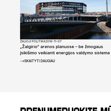
ŽALIOJI POLITIKA
2019-11-07
„Žalgirio“ arenos planuose – be žmogaus
įsikišimo veikianti energijos valdymo sistema
SKAITYTI DAUGIAU
Prenumeruokite m