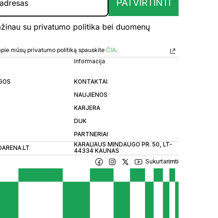
PATVIRTINTI
ažinau su privatumo politika bei duomenų
u
 apie mūsų privatumo politiką spauskite
ČIA
.
Informacija
GOS
KONTAKTAI
NAUJIENOS
KARJERA
DUK
PARTNERIAI
KARALIAUS MINDAUGO PR. 50, LT-
OARENA.LT
44334 KAUNAS
Sukurta
rimti