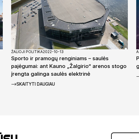
ŽALIOJI POLITIKA
2022-10-13
A
Sporto ir pramogų renginiams – saulės
P
pajėgumai: ant Kauno „Žalgirio“ arenos stogo
g
įrengta galinga saulės elektrinė
SKAITYTI DAUGIAU
ūsų