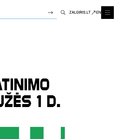
ZALGIRIS.LT
EN
atinimo
žės 1 d.