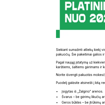
Siekiant sumažinti atliekų kiekį v
pakuočių. Šie pakeitimai galios ir
Pagal naująjį įstatymą už kiekvie
karštiems, šaltiems gėrimams ir k
Norite išvengti pakuotės mokesči
Puodelį galėsite atsinešti į kitą r
Įsigytas iš „Žalgirio“ arenos.
Švarus – be gėrimų likučių 
Geros būklės – be įtrūkimų a