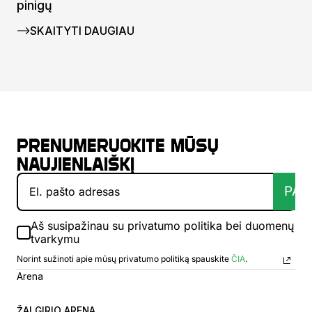
pinigų
SKAITYTI DAUGIAU
Prenumeruokite mūsų
naujienlaiškį
PAT
Aš susipažinau su privatumo politika bei duomenų
tvarkymu
Norint sužinoti apie mūsų privatumo politiką spauskite
ČIA
.
Arena
ŽALGIRIO ARENA