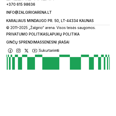
+370 615 98636
INFO@ZALGIRIOARENA.LT
KARALIAUS MINDAUGO PR. 50, LT-44334 KAUNAS
© 2011–2025 „Žalgirio“ arena. Visos teisės saugomos.
PRIVATUMO POLITIKA
SLAPUKŲ POLITIKA
GINČŲ SPRENDIMAS
SENESNI ĮRAŠAI
Sukurta
rimti