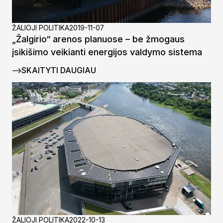
ŽALIOJI POLITIKA
2019-11-07
„Žalgirio“ arenos planuose – be žmogaus
įsikišimo veikianti energijos valdymo sistema
SKAITYTI DAUGIAU
ŽALIOJI POLITIKA
2022-10-13