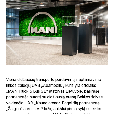
Viena didžiausių transporto pardavimų ir aptarnavimo
rinkos žaidėjų UAB „Adampolis“, kuris yra oficialus
„MAN Truck & Bus SE“ atstovas Lietuvoje, pasirašė
partnerystės sutartį su didžiausią areną Baltijos šalyse
valdančia UAB „Kauno arena“. Pagal šią partnerystę
„Žalgirio“ arenos VIP ložių aukštui pirmą sykį suteiktas