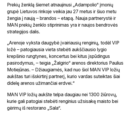
Prekių ženklą šiemet atnaujinusi „Adampolio“ įmonių
grupė Lietuvos rinkoje veikia jau 27 metus ir šiuo metu
žengia į naują – brandos – etapą. Nauja partnerystė ir
MAN prekių ženklo stiprinimas yra ir naujos bendrovės
strategijos dalis.
„Arenoje vyksta daugybė įvairiausių renginių, todėl VIP
ložė – patogiausia vieta stebėti aukščiausio lygio
krepšinio rungtynes, koncertus bei kitus įspūdingus
pasirodymus, – teigia „Žalgirio“ arenos direktorius Paulius
Motiejūnas. – Džiaugiamės, kad nuo šiol MAN VIP ložių
aukštas turi išskirtinį partnerį, kurio vardas suteiktas šiai
didelę arenos užimančiai erdvei.“
MAN VIP ložių aukšte telpa daugiau nei 1300 žiūrovų,
kurie gali patogiai stebėti renginius užsisakę maisto bei
gėrimų iš restorano „Sala“.