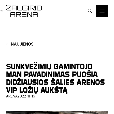
NAUJIENOS
Sunkvežimių gamintojo
MAN pavadinimas puošia
didžiausios šalies arenos
VIP ložių aukštą
ARENA
2022-11-16