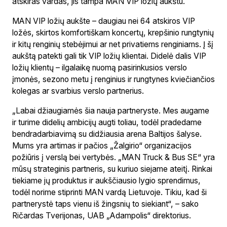
atskiras vardas, jis tampa MAN VIP ložių aukštu.
MAN VIP ložių aukšte – daugiau nei 64 atskiros VIP
ložės, skirtos komfortiškam koncertų, krepšinio rungtynių
ir kitų renginių stebėjimui ar net privatiems renginiams. Į šį
aukštą patekti gali tik VIP ložių klientai. Didelė dalis VIP
ložių klientų – ilgalaikę nuomą pasirinkusios verslo
įmonės, sezono metu į renginius ir rungtynes kviečiančios
kolegas ar svarbius verslo partnerius.
„Labai džiaugiamės šia nauja partneryste. Mes augame
ir turime didelių ambicijų augti toliau, todėl pradedame
bendradarbiavimą su didžiausia arena Baltijos šalyse.
Mums yra artimas ir pačios „Žalgirio“ organizacijos
požiūris į verslą bei vertybės. „MAN Truck & Bus SE“ yra
mūsų strateginis partneris, su kuriuo siejame ateitį. Rinkai
tiekiame jų produktus ir aukščiausio lygio sprendimus,
todėl norime stiprinti MAN vardą Lietuvoje. Tikiu, kad ši
partnerystė taps vienu iš žingsnių to siekiant“, – sako
Ričardas Tverijonas, UAB „Adampolis“ direktorius.