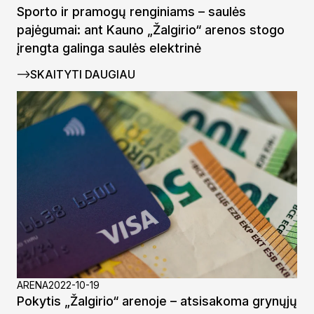
Sporto ir pramogų renginiams – saulės
pajėgumai: ant Kauno „Žalgirio“ arenos stogo
įrengta galinga saulės elektrinė
SKAITYTI DAUGIAU
ARENA
2022-10-19
Pokytis „Žalgirio“ arenoje – atsisakoma grynųjų