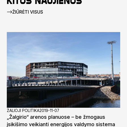
Kitos naujienos
ŽIŪRĖTI VISUS
ŽALIOJI POLITIKA
2019-11-07
„Žalgirio“ arenos planuose – be žmogaus
įsikišimo veikianti energijos valdymo sistema