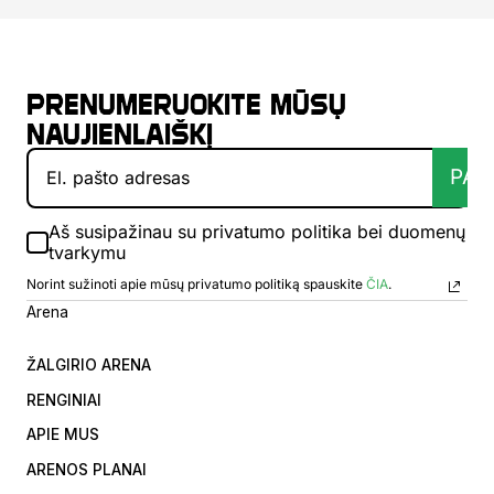
Prenumeruokite mūsų
naujienlaiškį
PAT
Aš susipažinau su privatumo politika bei duomenų
tvarkymu
Norint sužinoti apie mūsų privatumo politiką spauskite
ČIA
.
Arena
ŽALGIRIO ARENA
RENGINIAI
APIE MUS
ARENOS PLANAI