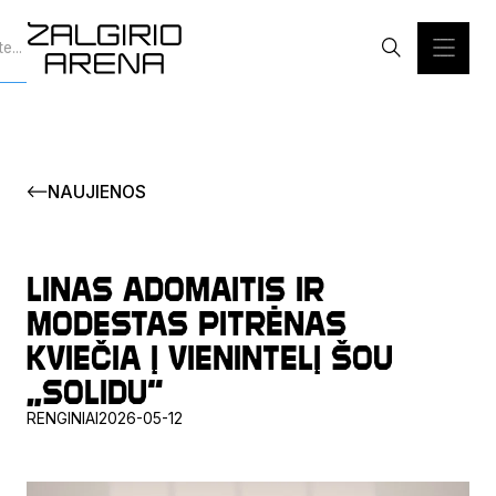
NAUJIENOS
Linas Adomaitis ir
Modestas Pitrėnas
kviečia į vienintelį šou
„Solidu“
RENGINIAI
2026-05-12