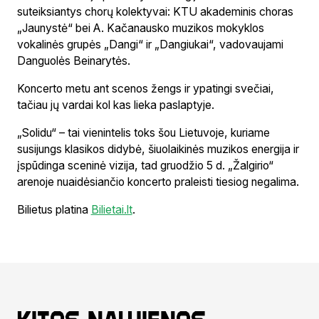
suteiksiantys chorų kolektyvai: KTU akademinis choras
„Jaunystė“ bei A. Kačanausko muzikos mokyklos
vokalinės grupės „Dangi“ ir „Dangiukai“, vadovaujami
Danguolės Beinarytės.
Koncerto metu ant scenos žengs ir ypatingi svečiai,
tačiau jų vardai kol kas lieka paslaptyje.
„Solidu“ – tai vienintelis toks šou Lietuvoje, kuriame
susijungs klasikos didybė, šiuolaikinės muzikos energija ir
įspūdinga sceninė vizija, tad gruodžio 5 d. „Žalgirio“
arenoje nuaidėsiančio koncerto praleisti tiesiog negalima.
Bilietus platina
Bilietai.lt
.