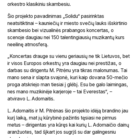
orkestro klasikiniu skambesiu.
Šio projekto pavadinimas „Solidu“ pasirinktas
neatsitiktinai – kauniečių ir miesto svečių lauks išskirtinio
skambesio bei vizualinės prabangos koncertas, o
scenoje daugiau nei 150 talentingiausių muzikantų kurs
neeilinę atmosferą.
„Koncertas drauge su vienu geriausių ne tik Lietuvos, bet
ir visos Europos orkestrų yra daugiau nei prestižas, o
darbas su dirigentu M. Pitrėnu yra tikras malonumas. Tai
mano sena ir slapta svajonė, kuri kaip dovana 50-mečio
proga atskriejo man tiesiai į glėbį. Esu be galo laimingas,
nes mano muzikinėje karjeroje – tai Everestas“, –
atviravo L. Adomaitis.
L. Adomaitis ir M. Pitrėnas šio projekto idėją brandino jau
kurį laiką, mat jų kūrybinė pažintis tęsiasi ne pirmus
metus – dirigentas yra kūręs kai kurių L. Adomaičio dainų
aranžuotes, tad šįkart jos sugrįš su dar galingesniu