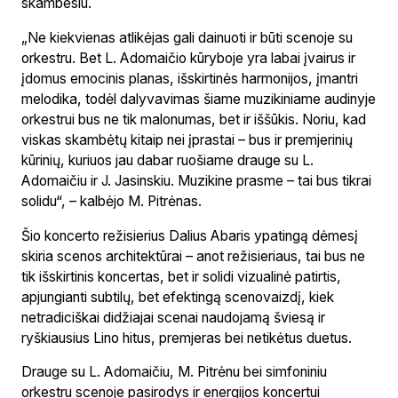
skambesiu.
„Ne kiekvienas atlikėjas gali dainuoti ir būti scenoje su
orkestru. Bet L. Adomaičio kūryboje yra labai įvairus ir
įdomus emocinis planas, išskirtinės harmonijos, įmantri
melodika, todėl dalyvavimas šiame muzikiniame audinyje
orkestrui bus ne tik malonumas, bet ir iššūkis. Noriu, kad
viskas skambėtų kitaip nei įprastai – bus ir premjerinių
kūrinių, kuriuos jau dabar ruošiame drauge su L.
Adomaičiu ir J. Jasinskiu. Muzikine prasme – tai bus tikrai
solidu“, – kalbėjo M. Pitrėnas.
Šio koncerto režisierius Dalius Abaris ypatingą dėmesį
skiria scenos architektūrai – anot režisieriaus, tai bus ne
tik išskirtinis koncertas, bet ir solidi vizualinė patirtis,
apjungianti subtilų, bet efektingą scenovaizdį, kiek
netradiciškai didžiajai scenai naudojamą šviesą ir
ryškiausius Lino hitus, premjeras bei netikėtus duetus.
Drauge su L. Adomaičiu, M. Pitrėnu bei simfoniniu
orkestru scenoje pasirodys ir energijos koncertui