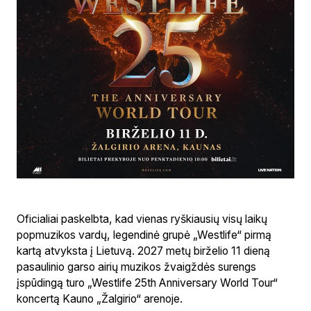
Oficialiai paskelbta, kad vienas ryškiausių visų laikų
popmuzikos vardų, legendinė grupė „Westlife“ pirmą
kartą atvyksta į Lietuvą. 2027 metų birželio 11 dieną
pasaulinio garso airių muzikos žvaigždės surengs
įspūdingą turo „Westlife 25th Anniversary World Tour“
koncertą Kauno „Žalgirio“ arenoje.