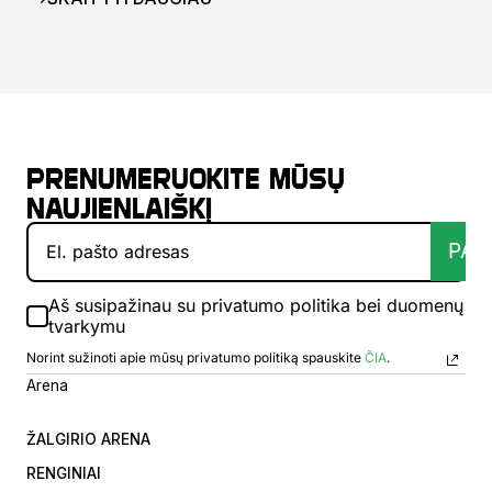
Prenumeruokite mūsų
naujienlaiškį
PAT
Aš susipažinau su privatumo politika bei duomenų
tvarkymu
Norint sužinoti apie mūsų privatumo politiką spauskite
ČIA
.
Arena
ŽALGIRIO ARENA
RENGINIAI