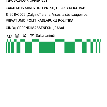
INFO@ZALGIRIOARENA.LT
KARALIAUS MINDAUGO PR. 50, LT-44334 KAUNAS
© 2011–2025 „Žalgirio“ arena. Visos teisės saugomos.
PRIVATUMO POLITIKA
SLAPUKŲ POLITIKA
GINČŲ SPRENDIMAS
SENESNI ĮRAŠAI
Sukurta
rimti