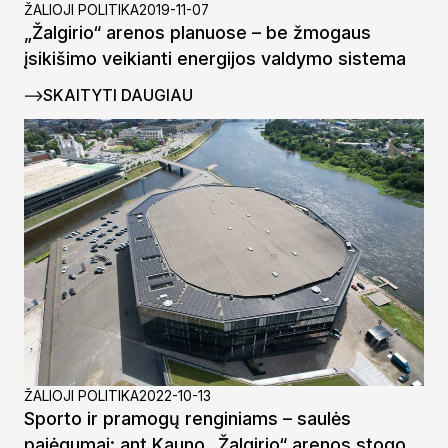
ŽALIOJI POLITIKA
2019-11-07
„Žalgirio“ arenos planuose – be žmogaus
įsikišimo veikianti energijos valdymo sistema
SKAITYTI DAUGIAU
ŽALIOJI POLITIKA
2022-10-13
Sporto ir pramogų renginiams – saulės
pajėgumai: ant Kauno „Žalgirio“ arenos stogo