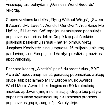
viršūnėje, taip pelnydami „Guinness World Records“
rekordą.
Grupės vizitinės kortelės „Flying Without Wings“, „Swear
It Again“, „My Love“, „World of Our Own“, „You Raise Me
Up“ ar „If I Let You Go“ tapo jau neatsiejama pasaulinės
popmuzikos istorijos dalimi. Grupė taip pat išsiskiria
įspūdingu pasiekimų sąrašu – net 14 pirmųjų vietų
Jungtinės Karalystės singlų topuose, 16 milijoninių albumų
pardavimų vien Europoje ir dešimtys prestižinių muzikos
apdovanojimų.
Per savo karjerą „Westlife“ pelnė du prestižinius „BRIT
Awards“ apdovanojimus už geriausią popmuzikos atlikėjų
grupę, taip pat laimėjo MTV Europe Music Awards,
World Music Awards bei daugiau nei 90 tarptautinių
muzikos apdovanojimų ir nominacijų. Grupė taip pat yra
pripažinta viena sėkmingiausių XXI amžiaus pradžios
popmuzikos grupių Jungtinėje Karalystėje.