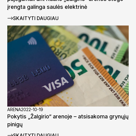
įrengta galinga saulės elektrinė
SKAITYTI DAUGIAU
ARENA
2022-10-19
Pokytis „Žalgirio“ arenoje – atsisakoma grynųjų
pinigų
SKAITYTI DAUGIAU