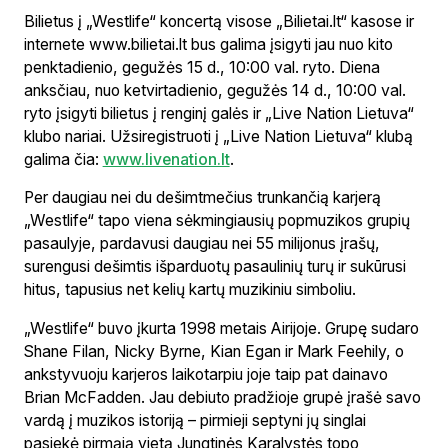
Bilietus į „Westlife“ koncertą visose „Bilietai.lt“ kasose ir
internete www.bilietai.lt bus galima įsigyti jau nuo kito
penktadienio, gegužės 15 d., 10:00 val. ryto. Diena
anksčiau, nuo ketvirtadienio, gegužės 14 d., 10:00 val.
ryto įsigyti bilietus į renginį galės ir „Live Nation Lietuva“
klubo nariai. Užsiregistruoti į „Live Nation Lietuva“ klubą
galima čia:
www.livenation.lt
.
Per daugiau nei du dešimtmečius trunkančią karjerą
„Westlife“ tapo viena sėkmingiausių popmuzikos grupių
pasaulyje, pardavusi daugiau nei 55 milijonus įrašų,
surengusi dešimtis išparduotų pasaulinių turų ir sukūrusi
hitus, tapusius net kelių kartų muzikiniu simboliu.
„Westlife“ buvo įkurta 1998 metais Airijoje. Grupę sudaro
Shane Filan, Nicky Byrne, Kian Egan ir Mark Feehily, o
ankstyvuoju karjeros laikotarpiu joje taip pat dainavo
Brian McFadden. Jau debiuto pradžioje grupė įrašė savo
vardą į muzikos istoriją – pirmieji septyni jų singlai
pasiekė pirmąją vietą Jungtinės Karalystės topo