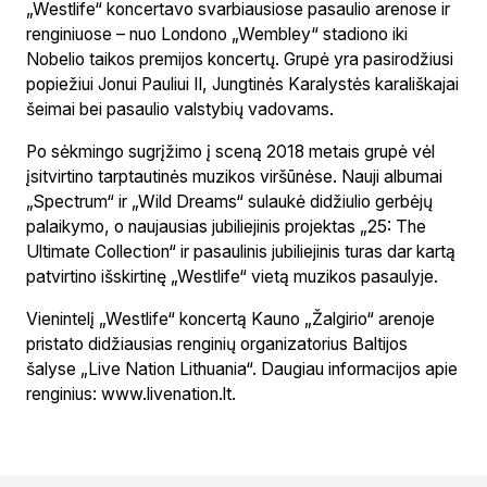
„Westlife“ koncertavo svarbiausiose pasaulio arenose ir
renginiuose – nuo Londono „Wembley“ stadiono iki
Nobelio taikos premijos koncertų. Grupė yra pasirodžiusi
popiežiui Jonui Pauliui II, Jungtinės Karalystės karališkajai
šeimai bei pasaulio valstybių vadovams.
Po sėkmingo sugrįžimo į sceną 2018 metais grupė vėl
įsitvirtino tarptautinės muzikos viršūnėse. Nauji albumai
„Spectrum“ ir „Wild Dreams“ sulaukė didžiulio gerbėjų
palaikymo, o naujausias jubiliejinis projektas „25: The
Ultimate Collection“ ir pasaulinis jubiliejinis turas dar kartą
patvirtino išskirtinę „Westlife“ vietą muzikos pasaulyje.
Vienintelį „Westlife“ koncertą Kauno „Žalgirio“ arenoje
pristato didžiausias renginių organizatorius Baltijos
šalyse „Live Nation Lithuania“. Daugiau informacijos apie
renginius: www.livenation.lt.