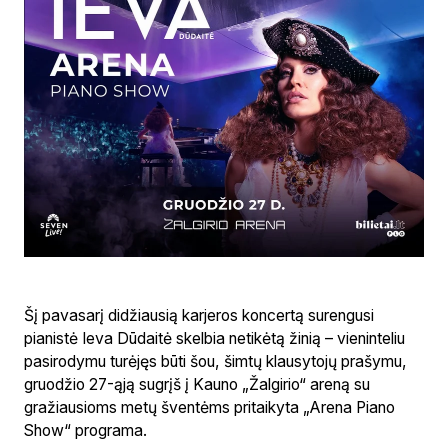
Šį pavasarį didžiausią karjeros koncertą surengusi
pianistė Ieva Dūdaitė skelbia netikėtą žinią – vieninteliu
pasirodymu turėjęs būti šou, šimtų klausytojų prašymu,
gruodžio 27-ąją sugrįš į Kauno „Žalgirio“ areną su
gražiausioms metų šventėms pritaikyta „Arena Piano
Show“ programa.