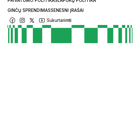
PRIVATUMO POLITIKA
SLAPUKŲ POLITIKA
GINČŲ SPRENDIMAS
SENESNI ĮRAŠAI
Sukurta
rimti