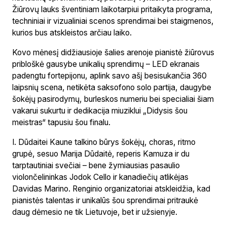
Žiūrovų lauks šventiniam laikotarpiui pritaikyta programa,
techniniai ir vizualiniai scenos sprendimai bei staigmenos,
kurios bus atskleistos arčiau laiko.
Kovo mėnesį didžiausioje šalies arenoje pianistė žiūrovus
pribloškė gausybe unikalių sprendimų – LED ekranais
padengtu fortepijonu, aplink savo ašį besisukančia 360
laipsnių scena, netikėta saksofono solo partija, daugybe
šokėjų pasirodymų, burleskos numeriu bei specialiai šiam
vakarui sukurtu ir dedikacija miuziklui „Didysis šou
meistras“ tapusiu šou finalu.
I. Dūdaitei Kaune talkino būrys šokėjų, choras, ritmo
grupė, sesuo Marija Dūdaitė, reperis Kamuza ir du
tarptautiniai svečiai – bene žymiausias pasaulio
violončelininkas Jodok Cello ir kanadiečių atlikėjas
Davidas Marino. Renginio organizatoriai atskleidžia, kad
pianistės talentas ir unikalūs šou sprendimai pritraukė
daug dėmesio ne tik Lietuvoje, bet ir užsienyje.