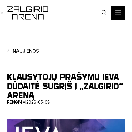
NAUJIENOS
Klausytojų prašymu Ieva
Dūdaitė sugrįš į „Žalgirio“
areną
RENGINIAI
2026-05-08