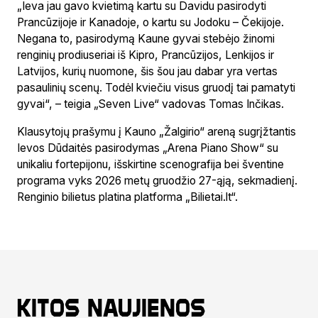
„Ieva jau gavo kvietimą kartu su Davidu pasirodyti
Prancūzijoje ir Kanadoje, o kartu su Jodoku – Čekijoje.
Negana to, pasirodymą Kaune gyvai stebėjo žinomi
renginių prodiuseriai iš Kipro, Prancūzijos, Lenkijos ir
Latvijos, kurių nuomone, šis šou jau dabar yra vertas
pasaulinių scenų. Todėl kviečiu visus gruodį tai pamatyti
gyvai“, – teigia „Seven Live“ vadovas Tomas Inčikas.
Klausytojų prašymu į Kauno „Žalgirio“ areną sugrįžtantis
Ievos Dūdaitės pasirodymas „Arena Piano Show“ su
unikaliu fortepijonu, išskirtine scenografija bei šventine
programa vyks 2026 metų gruodžio 27-ąją, sekmadienį.
Renginio bilietus platina platforma „Bilietai.lt“.
Kitos naujienos