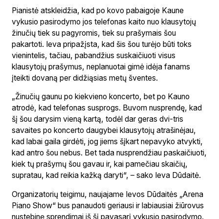
Pianistė atskleidžia, kad po kovo pabaigoje Kaune
vykusio pasirodymo jos telefonas kaito nuo klausytojų
žinučių tiek su pagyromis, tiek su prašymais šou
pakartoti. Ieva pripažįsta, kad šis šou turėjo būti toks
vienintelis, tačiau, pabandžius suskaičiuoti visus
klausytojų prašymus, neplanuotai gimė idėja fanams
įteikti dovaną per didžiąsias metų šventes.
„Žinučių gaunu po kiekvieno koncerto, bet po Kauno
atrodė, kad telefonas susprogs. Buvom nusprendę, kad
šį šou darysim vieną kartą, todėl dar geras dvi-tris
savaites po koncerto daugybei klausytojų atrašinėjau,
kad labai gaila girdėti, jog jiems šįkart nepavyko atvykti,
kad antro šou nebus. Bet tada nusprendžiau paskaičiuoti,
kiek tų prašymų šou gavau ir, kai pamečiau skaičių,
supratau, kad reikia kažką daryti“, – sako Ieva Dūdaitė.
Organizatorių teigimu, naujajame Ievos Dūdaitės „Arena
Piano Show“ bus panaudoti geriausi ir labiausiai žiūrovus
nustebinę sprendimai iš šį pavasarį vykusio pasirodymo.