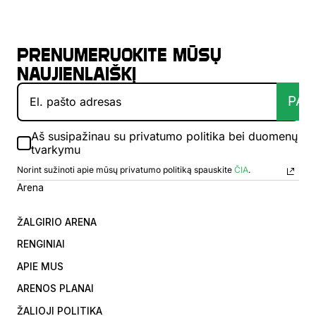
Prenumeruokite mūsų
naujienlaiškį
PAT
Aš susipažinau su privatumo politika bei duomenų
tvarkymu
Norint sužinoti apie mūsų privatumo politiką spauskite
ČIA
.
Arena
ŽALGIRIO ARENA
RENGINIAI
APIE MUS
ARENOS PLANAI
ŽALIOJI POLITIKA